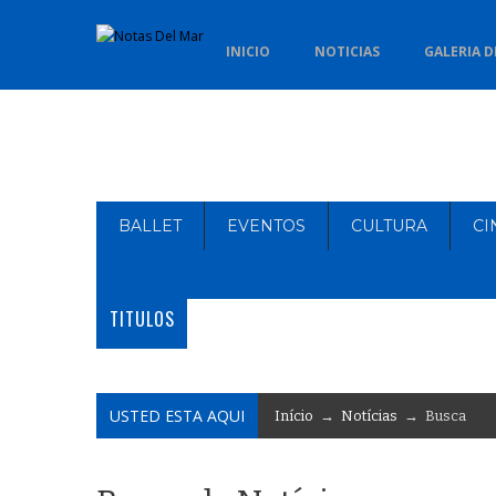
INICIO
NOTICIAS
GALERIA D
BALLET
EVENTOS
CULTURA
CI
TITULOS
USTED ESTA AQUI
Início
→
Notícias
→ Busca