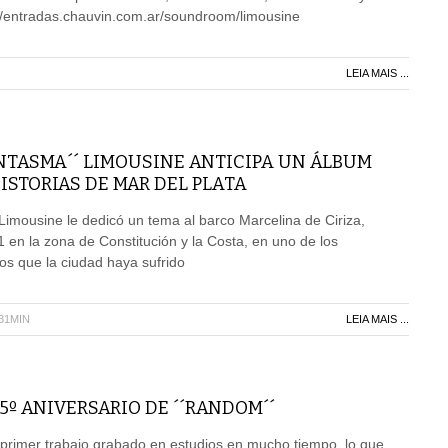
://entradas.chauvin.com.ar/soundroom/limousine
LEIA MAIS ...
NTASMA´´ LIMOUSINE ANTICIPA UN ÁLBUM
ISTORIAS DE MAR DEL PLATA
imousine le dedicó un tema al barco Marcelina de Ciriza,
 en la zona de Constitución y la Costa, en uno de los
s que la ciudad haya sufrido
H31MIN
LEIA MAIS ...
5º ANIVERSARIO DE ´´RANDOM´´
 primer trabajo grabado en estudios en mucho tiempo, lo que