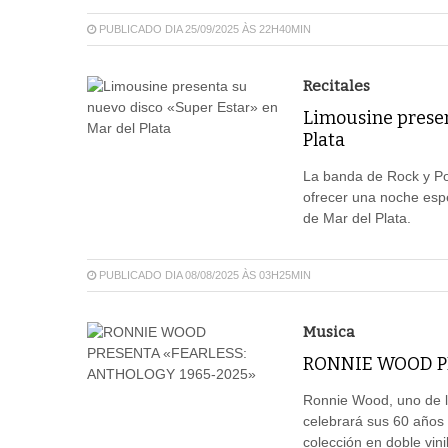
PUBLICADO DIA 25/09/2025 ÀS 22H40MIN
Recitales
Limousine presen
Plata
La banda de Rock y Po
ofrecer una noche espe
de Mar del Plata.
PUBLICADO DIA 08/08/2025 ÀS 03H25MIN
Musica
RONNIE WOOD P
Ronnie Wood, uno de l
celebrará sus 60 años 
colección en doble vin