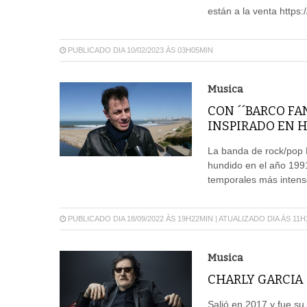
están a la venta https
PUBLICADO DIA 10/02/2023 ÀS 03H05MIN
Musica
CON ´´BARCO FA
INSPIRADO EN H
La banda de rock/pop L
hundido en el año 1991
temporales más intenso
PUBLICADO DIA 18/09/2022 ÀS 19H22MIN | ATUALIZADO DIA ÀS 11
Musica
CHARLY GARCIA 
Salió en 2017 y fue su