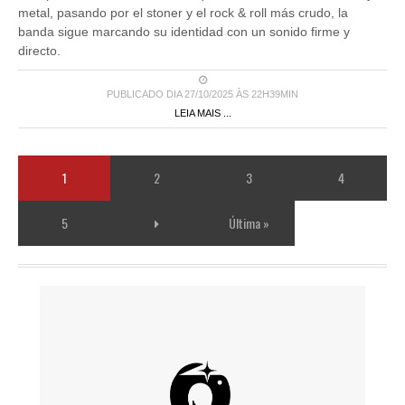
metal, pasando por el stoner y el rock & roll más crudo, la
banda sigue marcando su identidad con un sonido firme y
directo.
PUBLICADO DIA 27/10/2025 ÀS 22H39MIN
LEIA MAIS ...
1
2
3
4
5
Última »