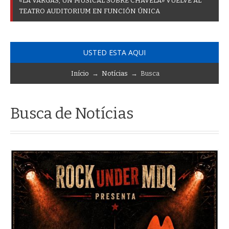
«
L
A
V
A
R
G
A
S
,
U
N
M
U
S
I
C
A
L
S
O
B
R
E
C
H
A
V
E
L
A
»
V
U
E
L
V
E
A
L
T
E
A
T
R
O
A
U
D
I
T
O
R
I
U
M
E
N
F
U
N
C
I
Ó
N
Ú
N
I
C
A
USTED ESTA AQUI
Início
→
Notícias
→ Busca
Busca de Notícias