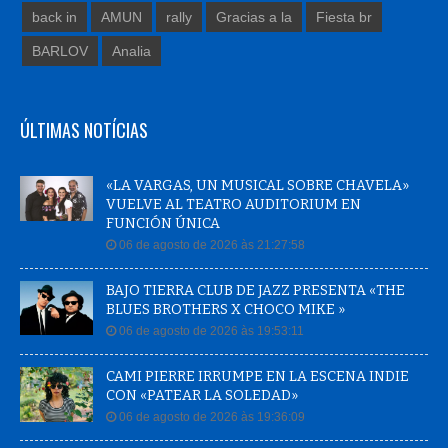
back in
AMUN
rally
Gracias a la
Fiesta br
BARLOV
Analia
ÚLTIMAS NOTÍCIAS
«LA VARGAS, UN MUSICAL SOBRE CHAVELA»
VUELVE AL TEATRO AUDITORIUM EN
FUNCIÓN ÚNICA
06 de agosto de 2026 às 21:27:58
BAJO TIERRA CLUB DE JAZZ PRESENTA «THE
BLUES BROTHERS X CHOCO MIKE »
06 de agosto de 2026 às 19:53:11
CAMI PIERRE IRRUMPE EN LA ESCENA INDIE
CON «PATEAR LA SOLEDAD»
06 de agosto de 2026 às 19:36:09