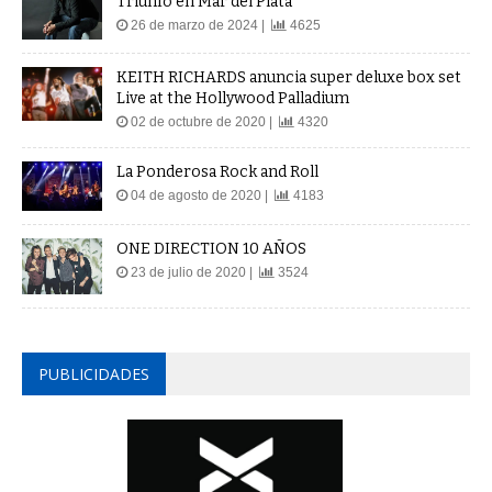
Triunfo en Mar del Plata
26 de marzo de 2024 |
4625
KEITH RICHARDS anuncia super deluxe box set
Live at the Hollywood Palladium
02 de octubre de 2020 |
4320
La Ponderosa Rock and Roll
04 de agosto de 2020 |
4183
ONE DIRECTION 10 AÑOS
23 de julio de 2020 |
3524
PUBLICIDADES