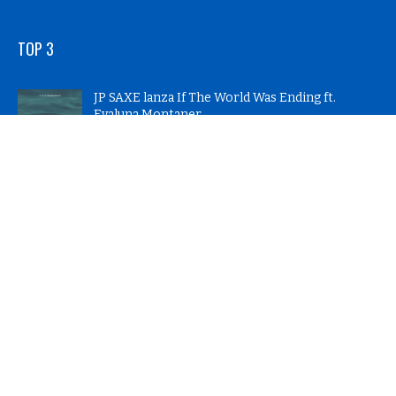
TOP 3
JP SAXE lanza If The World Was Ending ft.
Evaluna Montaner
08 de abril de 2020 |
5594
Claudio Basso celebra 20 años de Operación
Triunfo en Mar del Plata
26 de marzo de 2024 |
4625
KEITH RICHARDS anuncia super deluxe box set
Live at the Hollywood Palladium
02 de octubre de 2020 |
4320
© 2026 - Notas Del Mar - Todos los Derechos Reservados |