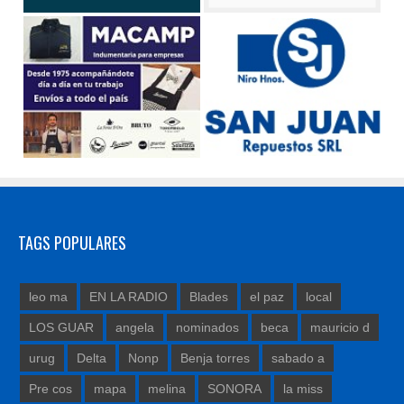
TAGS POPULARES
leo ma
EN LA RADIO
Blades
el paz
local
LOS GUAR
angela
nominados
beca
mauricio d
urug
Delta
Nonp
Benja torres
sabado a
Pre cos
mapa
melina
SONORA
la miss