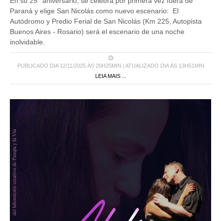
En su 25° aniversario, se celebra por primera vez fuera de
Paraná y elige San Nicolás como nuevo escenario: El
Autódromo y Predio Ferial de San Nicolás (Km 225, Autopista
Buenos Aires - Rosario) será el escenario de una noche
inolvidable.
PUBLICADO DIA 12/11/2025 ÀS 20H25MIN | ATUALIZADO DIA ÀS 13H51MIN
LEIA MAIS ...