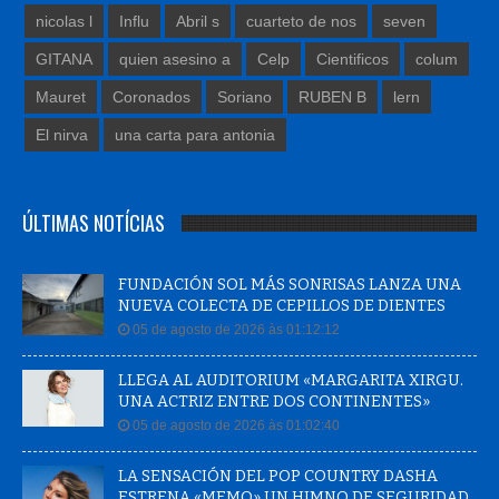
nicolas l
Influ
Abril s
cuarteto de nos
seven
GITANA
quien asesino a
Celp
Cientificos
colum
Mauret
Coronados
Soriano
RUBEN B
lern
El nirva
una carta para antonia
ÚLTIMAS NOTÍCIAS
FUNDACIÓN SOL MÁS SONRISAS LANZA UNA
NUEVA COLECTA DE CEPILLOS DE DIENTES
05 de agosto de 2026 às 01:12:12
LLEGA AL AUDITORIUM «MARGARITA XIRGU.
UNA ACTRIZ ENTRE DOS CONTINENTES»
05 de agosto de 2026 às 01:02:40
LA SENSACIÓN DEL POP COUNTRY DASHA
ESTRENA «MEMO» UN HIMNO DE SEGURIDAD