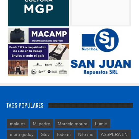
TAGS POPULARES
mala es
Mi padre
Marcelo moura
Lumie
mora godoy
Stev
fede m
Nito me
ASSPERA EN