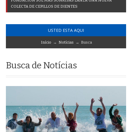
F
U
N
D
A
C
I
Ó
N
S
O
L
M
Á
S
S
O
N
R
I
S
A
S
L
A
N
Z
A
U
N
A
N
U
E
V
A
C
O
L
E
C
T
A
D
E
C
E
P
I
L
L
O
S
D
E
D
I
E
N
T
E
S
USTED ESTA AQUI
Início
→
Notícias
→ Busca
Busca de Notícias