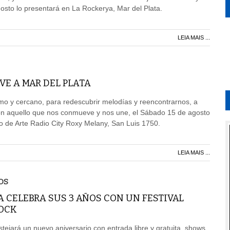
sto lo presentará en La Rockerya, Mar del Plata.
LEIA MAIS ...
LVE A MAR DEL PLATA
mo y cercano, para redescubrir melodías y reencontrarnos, a
con aquello que nos conmueve y nos une, el Sábado 15 de agosto
ro de Arte Radio City Roxy Melany, San Luis 1750.
LEIA MAIS ...
OS
 CELEBRA SUS 3 AÑOS CON UN FESTIVAL
ROCK
stejará un nuevo aniversario con entrada libre y gratuita, shows