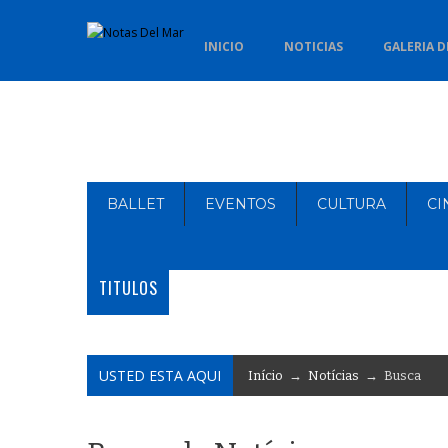
INICIO
NOTICIAS
GALERIA D
BALLET
EVENTOS
CULTURA
CI
TITULOS
USTED ESTA AQUI
Início
→
Notícias
→ Busca