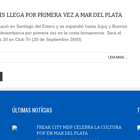
IS LLEGA POR PRIMERA VEZ A MAR DEL PLATA
ació en Santiago del Estero y se expandió hasta Jujuy y Buenos
s desembarca por primera vez en la costa bonaerense. Será el
as 20 en Club Tri (20 de Septiembre 2650)
LEIA MAIS ...
ÚLTIMAS NOTÍCIAS
T
FREAK CITY MDP CELEBRA LA CULTURA
POP EN MAR DEL PLATA