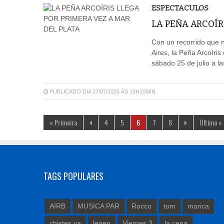
ESPECTACULOS
LA PEÑA ARCOÍR
Con un recorrido que n
Aires, la Peña Arcoíri
sábado 25 de julio a l
PUBLICADO DIA 17/07/2026 ÀS 19H20MIN
« Primeira
4
5
6
7
8
Última »
TAGS POPULARES
AIRB
MUSICA PAR
Rocco
tom
marica
chistes ya
legen
Viernes 3
la cena