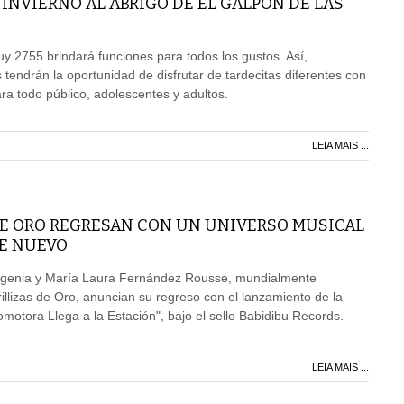
INVIERNO AL ABRIGO DE EL GALPÓN DE LAS
uy 2755 brindará funciones para todos los gustos. Así,
 tendrán la oportunidad de disfrutar de tardecitas diferentes con
a todo público, adolescentes y adultos.
LEIA MAIS ...
DE ORO REGRESAN CON UN UNIVERSO MUSICAL
E NUEVO
ugenia y María Laura Fernández Rousse, mundialmente
llizas de Oro, anuncian su regreso con el lanzamiento de la
motora Llega a la Estación", bajo el sello Babidibu Records.
LEIA MAIS ...