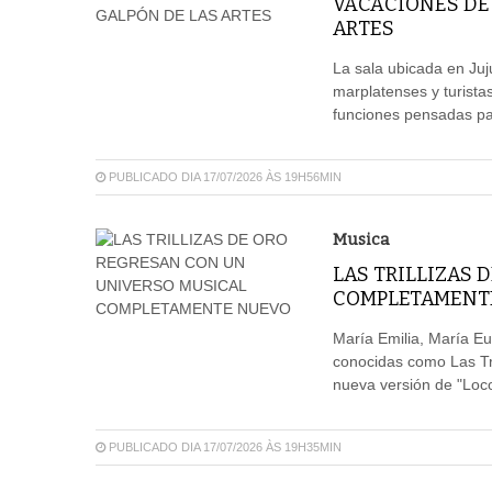
VACACIONES DE 
ARTES
La sala ubicada en Juj
marplatenses y turistas
funciones pensadas par
PUBLICADO DIA 17/07/2026 ÀS 19H56MIN
Musica
LAS TRILLIZAS 
COMPLETAMENT
María Emilia, María E
conocidas como Las Tri
nueva versión de "Loco
PUBLICADO DIA 17/07/2026 ÀS 19H35MIN