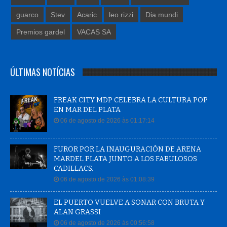
guarco
Stev
Acaric
leo rizzi
Dia mundi
Premios gardel
VACAS SA
ÚLTIMAS NOTÍCIAS
FREAK CITY MDP CELEBRA LA CULTURA POP
EN MAR DEL PLATA
06 de agosto de 2026 às 01:17:14
FUROR POR LA INAUGURACIÓN DE ARENA
MARDEL PLATA JUNTO A LOS FABULOSOS
CADILLACS.
06 de agosto de 2026 às 01:08:39
EL PUERTO VUELVE A SONAR CON BRUTA Y
ALAN GRASSI
06 de agosto de 2026 às 00:56:58