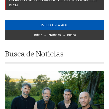
F
R
E
A
K
C
I
T
Y
M
D
P
C
E
L
E
B
R
A
L
A
C
U
L
T
U
R
A
P
O
P
E
N
M
A
R
D
E
L
P
L
A
T
A
USTED ESTA AQUI
Início
→
Notícias
→ Busca
Busca de Notícias