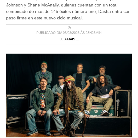
Johnson y Shane McAnally, quienes cuentan con un total
combinado de más de 145 éxitos número uno, Dasha entra con
paso firme en este nuevo ciclo musical.
PUBLICADO DIA 03/08/2026 ÀS 23H26MIN
LEIA MAIS ...