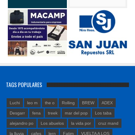
TAGS POPULARES
Luchi
leo m
the o
Rolling
BREW
ADEX
Desgarr
fena
treek
mar del pop
Los taba
alejandro po
Los abuelos
la vida por
cruz mand
la lluvia
cafes
lern
Fatim
VUELTA A LOS