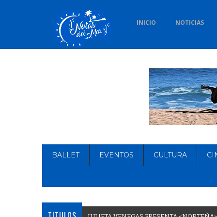
INICIO
NOTICIAS
BALLET
EVENTOS
CULTURA
CI
TITULOS
J
U
L
I
E
T
A
V
E
N
E
G
A
S
P
R
E
S
E
N
T
A
«
N
O
R
T
E
Ñ
A
»