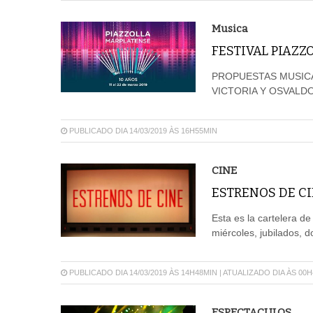
Musica
FESTIVAL PIAZ
PROPUESTAS MUSICA
VICTORIA Y OSVALD
PUBLICADO DIA 14/03/2019 ÀS 16H55MIN
CINE
ESTRENOS DE CI
Esta es la cartelera d
miércoles, jubilados, 
PUBLICADO DIA 14/03/2019 ÀS 14H48MIN | ATUALIZADO DIA ÀS 00
ESPECTACULOS