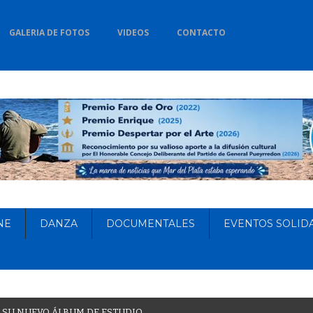
GALERIA DE FOTOS
VIDEOS
CONTACTO
NE
DANZA
DOCUMENTALES
EVENTOS SOLID
S
U
N
U
E
V
O
Á
L
B
U
M
D
E
E
S
T
U
D
I
O