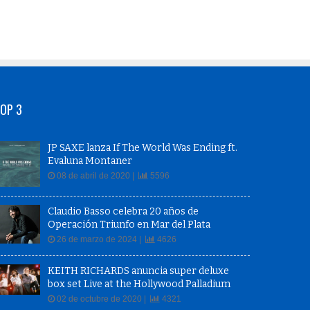
OP 3
JP SAXE lanza If The World Was Ending ft.
Evaluna Montaner
08 de abril de 2020 |
5596
Claudio Basso celebra 20 años de
Operación Triunfo en Mar del Plata
26 de marzo de 2024 |
4626
KEITH RICHARDS anuncia super deluxe
box set Live at the Hollywood Palladium
02 de octubre de 2020 |
4321