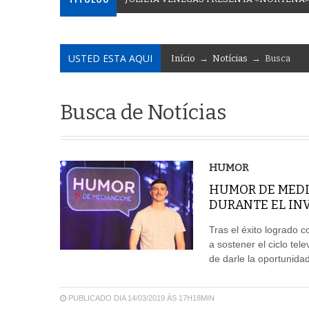
USTED ESTA AQUI
Início
→
Notícias
→ Busca
Busca de Notícias
HUMOR
HUMOR DE MEDI
DURANTE EL IN
Tras el éxito logrado c
a sostener el ciclo tele
de darle la oportunidad
PUBLICADO DIA 14/03/2019 ÀS 17H18MIN