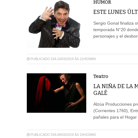
HUMOR
ESTE LUNES ÚL
Sergio Gonal finaliza 
temporada N°20 donde
personajes y el desbor
PUBLICADO DIA 10/03/2019 ÀS 21H53MIN
Teatro
LA NIÑA DE LA 
GALÉ
Alzúa Producciones pr
(Corrientes 1760), Ent
pañales para el Hogar 
PUBLICADO DIA 08/03/2019 ÀS 15H22MIN