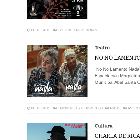
PUBLICADO DIA 12/03/2019 ÀS 21H03MIN
Teatro
NO NO LAMENTO
“No No Lamento Nada”,
Espectaculo Marplatens
Municipal Abel Santa C
PUBLICADO DIA 11/03/2019 ÀS 18H26MIN | ATUALIZADO DIA ÀS 17
Cultura
CHARLA DE RIC