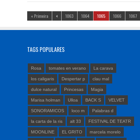
« Primeira
1063
1064
1065
1066
1067
TAGS POPULARES
Rosa
tomates en verano
La carava
los caligaris
Despertar p
clau mal
dulce natural
Princesas
Magia
Marisa holman
Ulloa
BACK S
VELVET
SONORAMICOS
loco m
Palabras d
la carta de la ris
alt 33
FESTIVAL DE TEATR
MOONLINE
EL GRITO
marcela morelo