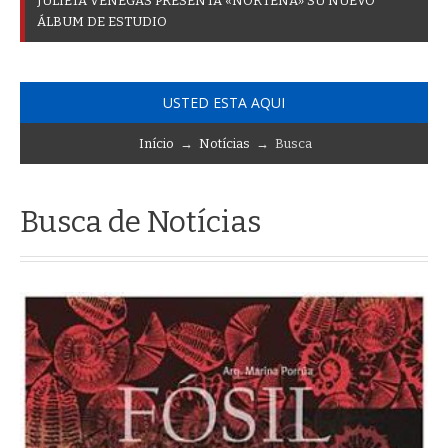
J
U
L
I
E
T
A
V
E
N
E
G
A
S
P
R
E
S
E
N
T
A
«
N
O
R
T
E
Ñ
A
»
S
U
N
U
E
V
O
Á
L
B
U
M
D
E
E
S
T
U
D
I
O
USTED ESTA AQUI
Início
→
Notícias
→ Busca
Busca de Notícias