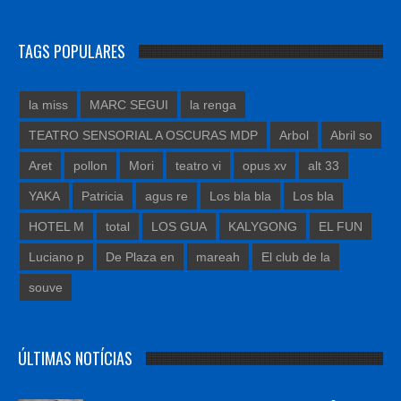
TAGS POPULARES
la miss
MARC SEGUI
la renga
TEATRO SENSORIAL A OSCURAS MDP
Arbol
Abril so
Aret
pollon
Mori
teatro vi
opus xv
alt 33
YAKA
Patricia
agus re
Los bla bla
Los bla
HOTEL M
total
LOS GUA
KALYGONG
EL FUN
Luciano p
De Plaza en
mareah
El club de la
souve
ÚLTIMAS NOTÍCIAS