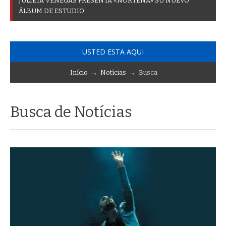
J
U
L
I
E
T
A
V
E
N
E
G
A
S
P
R
E
S
E
N
T
A
«
N
O
R
T
E
Ñ
A
»
S
U
N
U
E
V
O
Á
L
B
U
M
D
E
E
S
T
U
D
I
O
USTED ESTA AQUI
Início
→
Notícias
→ Busca
Busca de Notícias