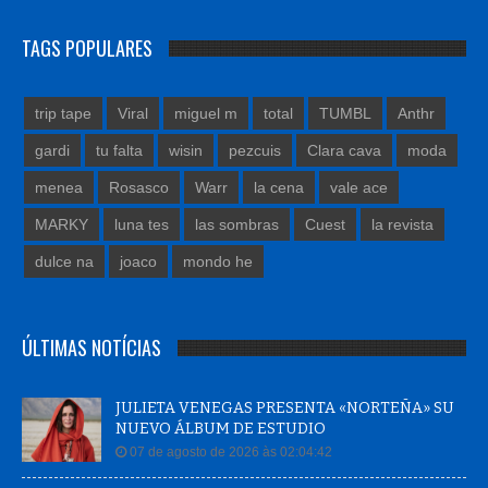
TAGS POPULARES
trip tape
Viral
miguel m
total
TUMBL
Anthr
gardi
tu falta
wisin
pezcuis
Clara cava
moda
menea
Rosasco
Warr
la cena
vale ace
MARKY
luna tes
las sombras
Cuest
la revista
dulce na
joaco
mondo he
ÚLTIMAS NOTÍCIAS
JULIETA VENEGAS PRESENTA «NORTEÑA» SU
NUEVO ÁLBUM DE ESTUDIO
07 de agosto de 2026 às 02:04:42