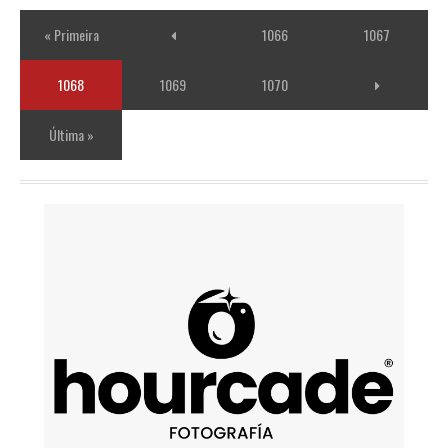
« Primeira
1066
1067
1068
1069
1070
Última »