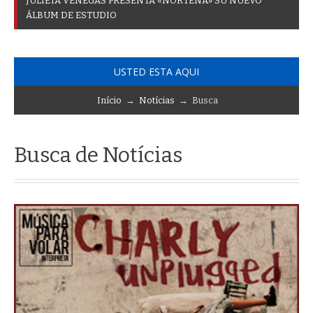
J
U
L
I
E
T
A
V
E
N
E
G
A
S
P
R
E
S
E
N
T
A
«
N
O
R
T
E
Ñ
A
»
S
U
N
U
E
V
O
Á
L
B
U
M
D
E
E
S
T
U
D
I
O
USTED ESTA AQUI
Início
→
Notícias
→ Busca
Busca de Notícias