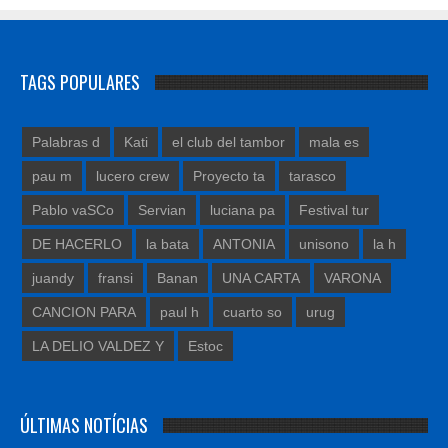
TAGS POPULARES
Palabras d
Kati
el club del tambor
mala es
pau m
lucero crew
Proyecto ta
tarasco
Pablo vaSCo
Servian
luciana pa
Festival tur
DE HACERLO
la bata
ANTONIA
unisono
la h
juandy
fransi
Banan
UNA CARTA
VARONA
CANCION PARA
paul h
cuarto so
urug
LA DELIO VALDEZ Y
Estoc
ÚLTIMAS NOTÍCIAS