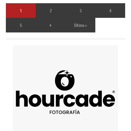
1
2
3
4
5
Última »