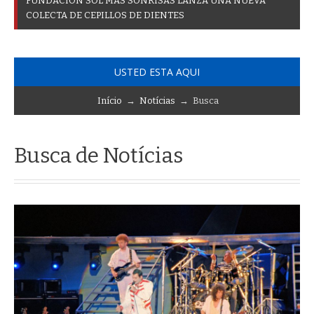
F
U
N
D
A
C
I
Ó
N
S
O
L
M
Á
S
S
O
N
R
I
S
A
S
L
A
N
Z
A
U
N
A
N
U
E
V
A
C
O
L
E
C
T
A
D
E
C
E
P
I
L
L
O
S
D
E
D
I
E
N
T
E
S
USTED ESTA AQUI
Início
→
Notícias
→ Busca
Busca de Notícias