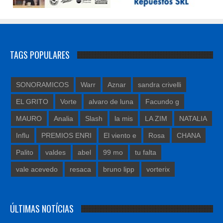
TAGS POPULARES
SONORAMICOS
Warr
Aznar
sandra crivelli
EL GRITO
Vorte
alvaro de luna
Facundo g
MAURO
Analia
Slash
la mis
LA ZIM
NATALIA
Influ
PREMIOS ENRI
El viento e
Rosa
CHANA
Palito
valdes
abel
99 mo
tu falta
vale acevedo
resaca
bruno lipp
vorterix
ÚLTIMAS NOTÍCIAS