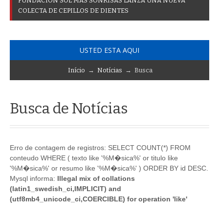
F
U
N
D
A
C
I
Ó
N
S
O
L
M
Á
S
S
O
N
R
I
S
A
S
L
A
N
Z
A
U
N
A
N
U
E
V
A
C
O
L
E
C
T
A
D
E
C
E
P
I
L
L
O
S
D
E
D
I
E
N
T
E
S
USTED ESTA AQUI
Início
→
Notícias
→ Busca
Busca de Notícias
Erro de contagem de registros: SELECT COUNT(*) FROM
conteudo WHERE ( texto like '%M�sica%' or titulo like
'%M�sica%' or resumo like '%M�sica%' ) ORDER BY id DESC.
Mysql informa:
Illegal mix of collations
(latin1_swedish_ci,IMPLICIT) and
(utf8mb4_unicode_ci,COERCIBLE) for operation 'like'