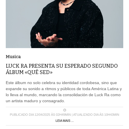
Musica
LUCK RA PRESENTA SU ESPERADO SEGUNDO
ÁLBUM «QUÉ SED»
Este álbum no solo celebra su identidad cordobesa, sino que
expande su sonido a ritmos y públicos de toda América Latina y
lo lleva al mundo, marcando la consolidación de Luck Ra como
un artista maduro y consagrado.
PUBLICADO DIA 12/04/2025 ÀS 02H49MIN | ATUALIZADO DIA ÀS 10H43MIN
LEIA MAIS ...