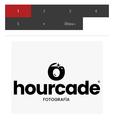
1
2
3
4
5
Última »