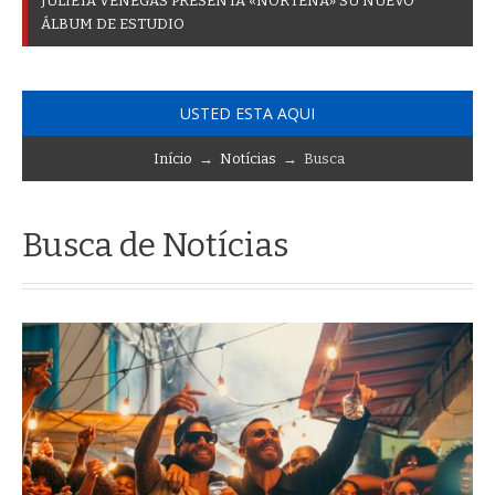
J
U
L
I
E
T
A
V
E
N
E
G
A
S
P
R
E
S
E
N
T
A
«
N
O
R
T
E
Ñ
A
»
S
U
N
U
E
V
O
Á
L
B
U
M
D
E
E
S
T
U
D
I
O
USTED ESTA AQUI
Início
→
Notícias
→ Busca
Busca de Notícias