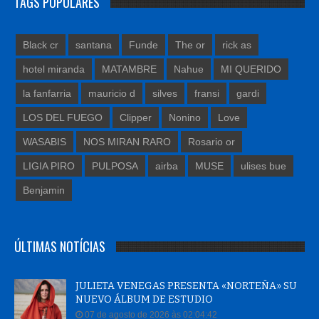
TAGS POPULARES
Black cr
santana
Funde
The or
rick as
hotel miranda
MATAMBRE
Nahue
MI QUERIDO
la fanfarria
mauricio d
silves
fransi
gardi
LOS DEL FUEGO
Clipper
Nonino
Love
WASABIS
NOS MIRAN RARO
Rosario or
LIGIA PIRO
PULPOSA
airba
MUSE
ulises bue
Benjamin
ÚLTIMAS NOTÍCIAS
JULIETA VENEGAS PRESENTA «NORTEÑA» SU
NUEVO ÁLBUM DE ESTUDIO
07 de agosto de 2026 às 02:04:42