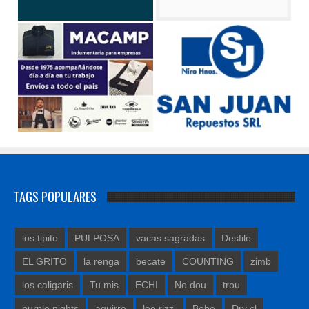
TAGS POPULARES
los tipito
PULPOSA
vacas sagradas
Desfile
EL GRITO
la renga
becate
COUNTING
zimb
los caligaris
Tu mis
ECHI
No dou
trou
purple nights
aguirre
leo rizzi
Bebe
Dry cl