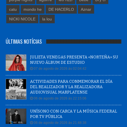
catu
mondo he
DE HACERLO
Aznar
NICKI NICOLE
la lou
ÚLTIMAS NOTÍCIAS
JULIETA VENEGAS PRESENTA «NORTEÑA» SU
NUEVO ÁLBUM DE ESTUDIO
07 de agosto de 2026 às 02:04:42
ACTIVIDADES PARA CONMEMORAR EL DÍA
DEL REALIZADOR Y LA REALIZADORA
AUDIOVISUAL MARPLATENSE
06 de agosto de 2026 às 22:15:06
UNÍSONO CON CARCA Y LA MÚSICA FEDERAL
POR TV PÚBLICA
06 de agosto de 2026 às 21:48:38