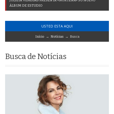
J
U
L
I
E
T
A
V
E
N
E
G
A
S
P
R
E
S
E
N
T
A
«
N
O
R
T
E
Ñ
A
»
S
U
N
U
E
V
O
Á
L
B
U
M
D
E
E
S
T
U
D
I
O
USTED ESTA AQUI
Início
→
Notícias
→ Busca
Busca de Notícias