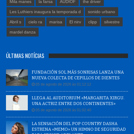
Mila manes
la farsa
AUDIOF
the driver
Les Luthiers inaugura la temporada d
sonido urbano
Abril s
cielo ra
marisa
El nirv
clipp
silvestre
mardel danza
ÚLTIMAS NOTÍCIAS
FUNDACIÓN SOL MÁS SONRISAS LANZA UNA
NUEVA COLECTA DE CEPILLOS DE DIENTES
05 de agosto de 2026 às 01:12:12
LLEGA AL AUDITORIUM «MARGARITA XIRGU.
UNA ACTRIZ ENTRE DOS CONTINENTES»
05 de agosto de 2026 às 01:02:40
LA SENSACIÓN DEL POP COUNTRY DASHA
ESTRENA «MEMO» UN HIMNO DE SEGURIDAD