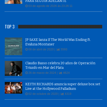
PARA SEGUIR ADELANTE
03 de agosto de 2026 às 23:26:11
TOP 3
JP SAXE lanza If The World Was Ending ft.
Evaluna Montaner
08 de abril de 2020 |
5593
Claudio Basso celebra 20 años de Operación
Triunfo en Mar del Plata
26 de marzo de 2024 |
4624
KEITH RICHARDS anuncia super deluxe box set
Live at the Hollywood Palladium
02 de octubre de 2020 |
4319