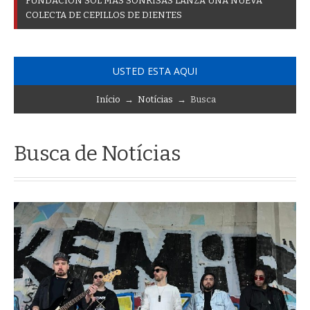
F
U
N
D
A
C
I
Ó
N
S
O
L
M
Á
S
S
O
N
R
I
S
A
S
L
A
N
Z
A
U
N
A
N
U
E
V
A
C
O
L
E
C
T
A
D
E
C
E
P
I
L
L
O
S
D
E
D
I
E
N
T
E
S
USTED ESTA AQUI
Início
→
Notícias
→ Busca
Busca de Notícias