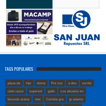
TAGS POPULARES
plaza de
hijo
doma
Pre cos
a des
zorrito
cielo razzo
supersol
gallo
Los abuelos en
facundo arana
mei
Cumbia gra
jp adamo