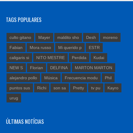
TAGS POPULARES
culto gitano
Mayer
maldito sho
Desh
moreno
Fabian
Mora russo
Mi querido p
ESTR
caligaris si
NITO MESTRE
Perdida
Kudai
NEW S
Florian
DELFINA
MARTON MARTON
alejandro pollo
Música
Frecuencia modu
Phil
puntos sus
Richi
son sa
Pretty
tv pu
Kayro
urug
ÚLTIMAS NOTÍCIAS