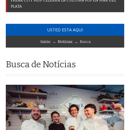
F
R
E
A
K
C
I
T
Y
M
D
P
C
E
L
E
B
R
A
L
A
C
U
L
T
U
R
A
P
O
P
E
N
M
A
R
D
E
L
P
L
A
T
A
USTED ESTA AQUI
Início
→
Notícias
→ Busca
Busca de Notícias