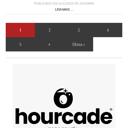
PUBLICADO DIA 11/12/2025 ÀS 23H39MIN
LEIA MAIS ...
1
2
3
4
5
Última »