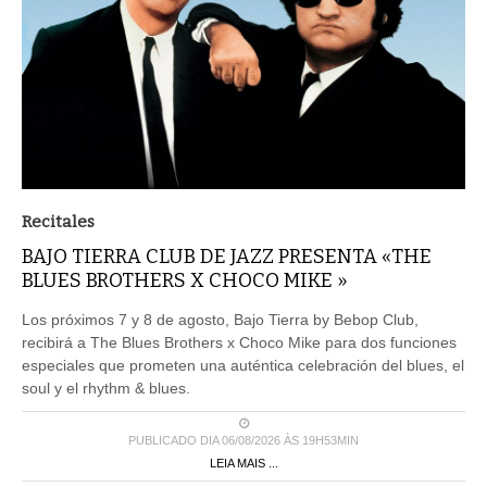
Recitales
BAJO TIERRA CLUB DE JAZZ PRESENTA «THE
BLUES BROTHERS X CHOCO MIKE »
Los próximos 7 y 8 de agosto, Bajo Tierra by Bebop Club,
recibirá a The Blues Brothers x Choco Mike para dos funciones
especiales que prometen una auténtica celebración del blues, el
soul y el rhythm & blues.
PUBLICADO DIA 06/08/2026 ÀS 19H53MIN
LEIA MAIS ...