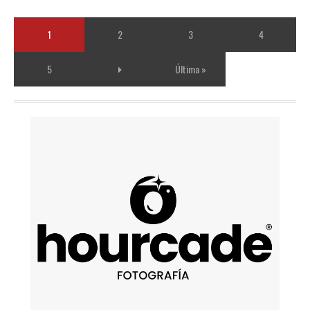
1
2
3
4
5
Última »