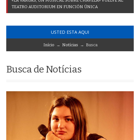
«
L
A
V
A
R
G
A
S
,
U
N
M
U
S
I
C
A
L
S
O
B
R
E
C
H
A
V
E
L
A
»
V
U
E
L
V
E
A
L
T
E
A
T
R
O
A
U
D
I
T
O
R
I
U
M
E
N
F
U
N
C
I
Ó
N
Ú
N
I
C
A
USTED ESTA AQUI
Início
→
Notícias
→ Busca
Busca de Notícias