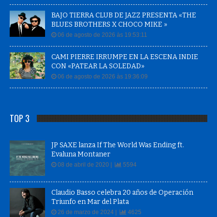
BAJO TIERRA CLUB DE JAZZ PRESENTA «THE
BLUES BROTHERS X CHOCO MIKE »
06 de agosto de 2026 às 19:53:11
CAMI PIERRE IRRUMPE EN LA ESCENA INDIE
CON «PATEAR LA SOLEDAD»
06 de agosto de 2026 às 19:36:09
TOP 3
JP SAXE lanza If The World Was Ending ft.
Evaluna Montaner
08 de abril de 2020 |
5594
Claudio Basso celebra 20 años de Operación
Triunfo en Mar del Plata
26 de marzo de 2024 |
4625