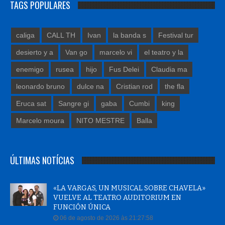
TAGS POPULARES
caliga
CALL TH
Ivan
la banda s
Festival tur
desierto y a
Van go
marcelo vi
el teatro y la
enemigo
rusea
hijo
Fus Delei
Claudia ma
leonardo bruno
dulce na
Cristian rod
the fla
Eruca sat
Sangre gi
gaba
Cumbi
king
Marcelo moura
NITO MESTRE
Balla
ÚLTIMAS NOTÍCIAS
«LA VARGAS, UN MUSICAL SOBRE CHAVELA»
VUELVE AL TEATRO AUDITORIUM EN
FUNCIÓN ÚNICA
06 de agosto de 2026 às 21:27:58