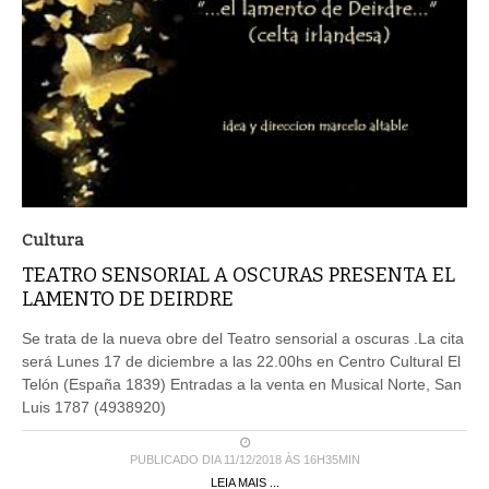
Cultura
TEATRO SENSORIAL A OSCURAS PRESENTA EL
LAMENTO DE DEIRDRE
Se trata de la nueva obre del Teatro sensorial a oscuras .La cita
será Lunes 17 de diciembre a las 22.00hs en Centro Cultural El
Telón (España 1839) Entradas a la venta en Musical Norte, San
Luis 1787 (4938920)
PUBLICADO DIA 11/12/2018 ÀS 16H35MIN
LEIA MAIS ...