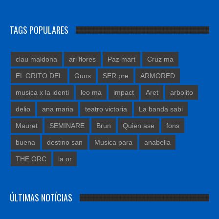
TAGS POPULARES
clau maldona
ari flores
Paz mart
Cruz ma
EL GRITO DEL
Guns
SER pre
ARMORED
musica x la identi
leo ma
impact
Aret
arbolito
delio
ana maria
teatro victoria
La banda sabi
Mauret
SEMINARE
Brun
Quien ase
fons
buena
destino san
Musica para
anabella
THE ORC
la or
ÚLTIMAS NOTÍCIAS