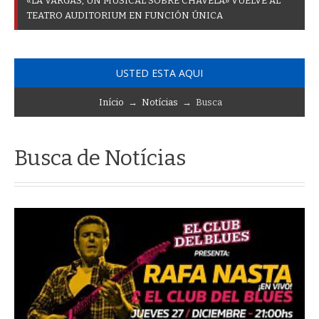
«
L
A
V
A
R
G
A
S
,
U
N
M
U
S
I
C
A
L
S
O
B
R
E
C
H
A
V
E
L
A
»
V
U
E
L
V
E
A
L
T
E
A
T
R
O
A
U
D
I
T
O
R
I
U
M
E
N
F
U
N
C
I
Ó
N
Ú
N
I
C
A
USTED ESTA AQUI
Início
→
Notícias
→ Busca
Busca de Notícias