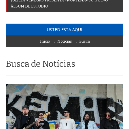
J
U
L
I
E
T
A
V
E
N
E
G
A
S
P
R
E
S
E
N
T
A
«
N
O
R
T
E
Ñ
A
»
S
U
N
U
E
V
O
Á
L
B
U
M
D
E
E
S
T
U
D
I
O
USTED ESTA AQUI
Início
→
Notícias
→ Busca
Busca de Notícias