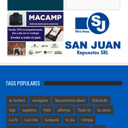
TAGS POPULARES
la fanfarr
voragine
Vacaciones diver
Eduardo
hijo
septimo
Helt
alfonso
Todo lo
la cena
La lo
Los ine
luzparis
tv pu
nonpa