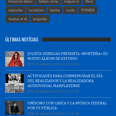
herencia lebon
fabian vena
miguel m
Recr
rapsodia
La beriso
barba
soule
POWER
Vuelve el di
leopoldo
ÚLTIMAS NOTÍCIAS
JULIETA VENEGAS PRESENTA «NORTEÑA» SU
NUEVO ÁLBUM DE ESTUDIO
07 de agosto de 2026 às 02:04:42
ACTIVIDADES PARA CONMEMORAR EL DÍA
DEL REALIZADOR Y LA REALIZADORA
AUDIOVISUAL MARPLATENSE
06 de agosto de 2026 às 22:15:06
UNÍSONO CON CARCA Y LA MÚSICA FEDERAL
POR TV PÚBLICA
06 de agosto de 2026 às 21:48:38