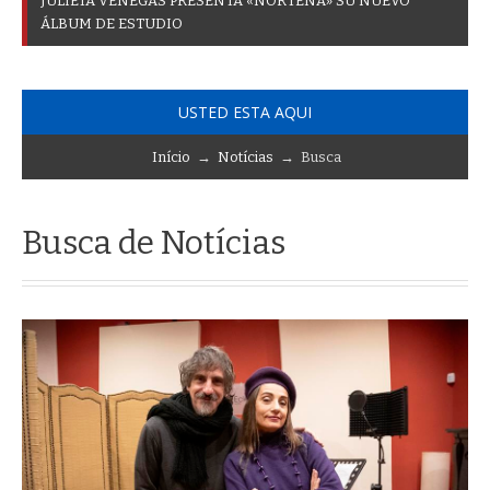
A
C
T
I
V
I
D
A
D
E
S
P
A
R
_
USTED ESTA AQUI
Início
→
Notícias
→ Busca
Busca de Notícias