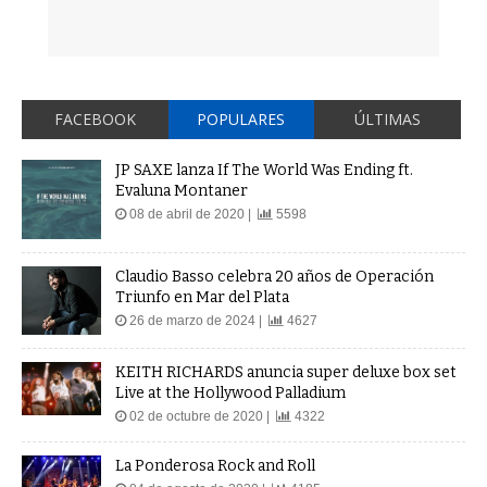
FACEBOOK
POPULARES
ÚLTIMAS
JP SAXE lanza If The World Was Ending ft.
Evaluna Montaner
08 de abril de 2020 |
5598
Claudio Basso celebra 20 años de Operación
Triunfo en Mar del Plata
26 de marzo de 2024 |
4627
KEITH RICHARDS anuncia super deluxe box set
Live at the Hollywood Palladium
02 de octubre de 2020 |
4322
La Ponderosa Rock and Roll
04 de agosto de 2020 |
4185