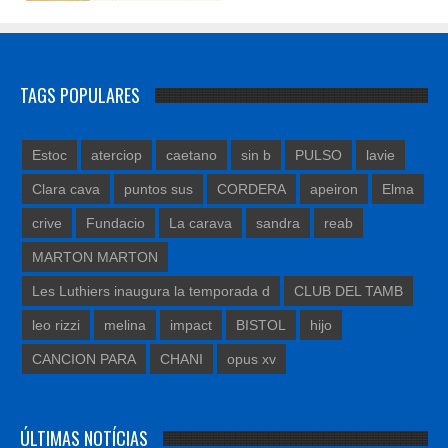
TAGS POPULARES
Estoc
aterciop
caetano
sin b
PULSO
lavie
Clara cava
puntos sus
CORDERA
apeiron
Elma
crive
Fundacio
La carava
sandra
reab
MARTON MARTON
Les Luthiers inaugura la temporada d
CLUB DEL TAMB
leo rizzi
melina
impact
BISTOL
hijo
CANCION PARA
CHANI
opus xv
ÚLTIMAS NOTÍCIAS