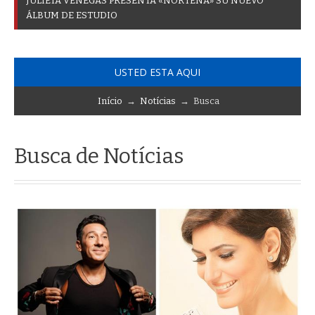
A
C
T
I
V
I
D
A
D
E
_
USTED ESTA AQUI
Início
→
Notícias
→ Busca
Busca de Notícias