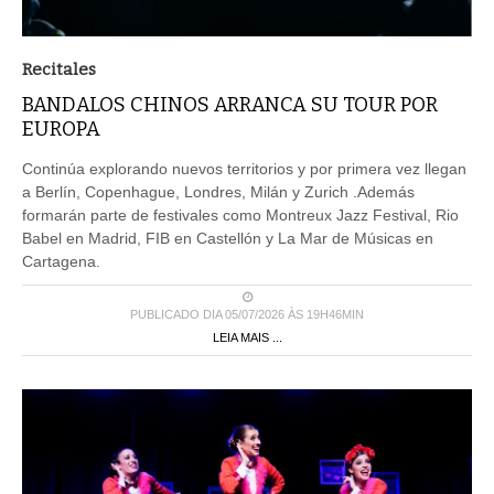
Recitales
BANDALOS CHINOS ARRANCA SU TOUR POR
EUROPA
Continúa explorando nuevos territorios y por primera vez llegan
a Berlín, Copenhague, Londres, Milán y Zurich .Además
formarán parte de festivales como Montreux Jazz Festival, Rio
Babel en Madrid, FIB en Castellón y La Mar de Músicas en
Cartagena.
PUBLICADO DIA 05/07/2026 ÀS 19H46MIN
LEIA MAIS ...