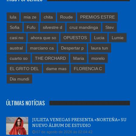
lula
mia ze
chita
Roude
PREMIOS ESTRE
Sofia
Fufu
silvestre d
cruz mandinga
Stev
casi no
ahora que so
OPUESTOS
Lucia
Lumie
austral
marciano ca
Despertar p
laura tun
cuarto so
THE ORCHARD
Maria
morelo
EL GRITO DEL
dame mas
FLORENCIA C
Dia mundi
ÚLTIMAS NOTÍCIAS
JULIETA VENEGAS PRESENTA «NORTEÑA» SU
NUEVO ÁLBUM DE ESTUDIO
07 de agosto de 2026 às 02:04:42