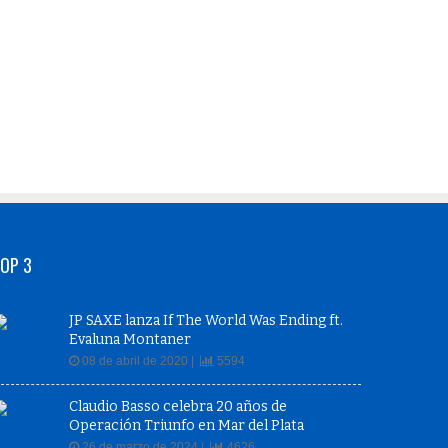
OP 3
JP SAXE lanza If The World Was Ending ft.
Evaluna Montaner
08 de abril de 2020 |
5594
Claudio Basso celebra 20 años de
Operación Triunfo en Mar del Plata
26 de marzo de 2024 |
4626