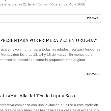
de enero a las 21 hs en Ogham Riders / La Rioja 2068
LEIA MAIS ...
 PRESENTARÁ POR PRIMERA VEZ EN URUGUAY
sica en vivo y humor para todas las edades, realizará funciones
e Montevideo los días 13, 14 y 15 de marzo. En menos de un
latenses se consolidan como la propuesta más original .
LEIA MAIS ...
lata «Más Allá del Té» de Lupita Sosa
inmersiva comienza con una invitación a unirse a esta tradición
iosa taza de té y unas masitas caseras.La casa es el escenario y