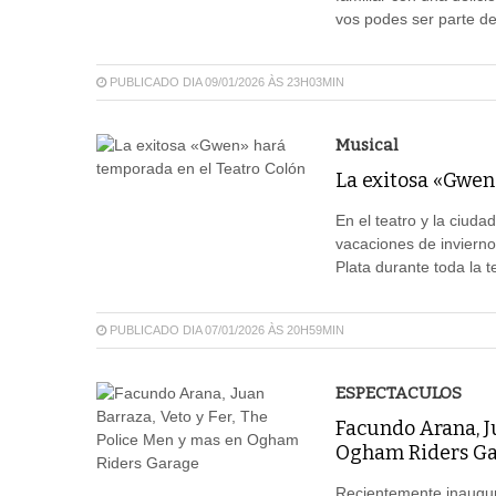
vos podes ser parte de
PUBLICADO DIA 09/01/2026 ÀS 23H03MIN
Musical
La exitosa «Gwen
En el teatro y la ciuda
vacaciones de invierno
Plata durante toda la
PUBLICADO DIA 07/01/2026 ÀS 20H59MIN
ESPECTACULOS
Facundo Arana, Ju
Ogham Riders G
Recientemente inaugur