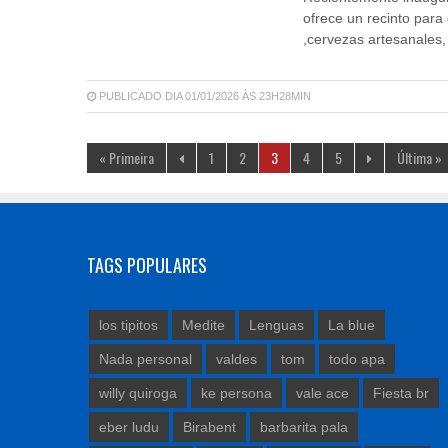
ofrece un recinto par
,cervezas artesanales,
PUBLICADO DIA 01/01/2026 ÀS 23H28MIN
« Primeira
1
2
3
4
5
Última »
TAGS POPULARES
los tipitos
Medite
Lenguas
La blue
Nada personal
valdes
tom
todo apa
willy quiroga
ke persona
vale ace
Fiesta br
eber ludu
Birabent
barbarita pala