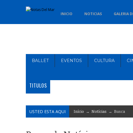
INICIO
NOTICIAS
GALERIA D
BALLET
EVENTOS
CULTURA
CI
TITULOS
USTED ESTA AQUI
Início
→
Notícias
→ Busca