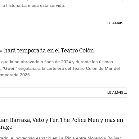
 la historia.La mesa está servida.
LEIA MAIS ...
» hará temporada en el Teatro Colón
d que la ha abrazado a fines de 2024 y durante las últimas
, “Gwen” engalanará la cartelera del Teatro Colón de Mar del
 temporada 2026.
LEIA MAIS ...
an Barraza, Veto y Fer, The Police Men y mas en
arage
ado, el novedoso espacio en La Rioja entre Moreno y Bolívar,