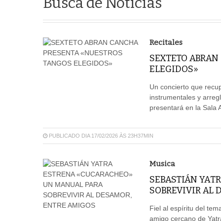
Busca de Notícias
Recitales
SEXTETO ABRAN
ELEGIDOS»
Un concierto que recup
instrumentales y arregl
presentará en la Sala A
PUBLICADO DIA 17/02/2026 ÀS 23H37MIN
Musica
SEBASTIÁN YAT
SOBREVIVIR AL 
Fiel al espíritu del te
amigo cercano de Yatra