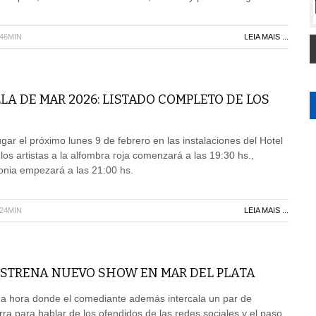
H46MIN
LEIA MAIS ...
LA DE MAR 2026: LISTADO COMPLETO DE LOS
gar el próximo lunes 9 de febrero en las instalaciones del Hotel
e los artistas a la alfombra roja comenzará a las 19:30 hs.,
onia empezará a las 21:00 hs.
H24MIN
LEIA MAIS ...
ESTRENA NUEVO SHOW EN MAR DEL PLATA
 hora donde el comediante además intercala un par de
ra para hablar de los ofendidos de las redes sociales y el paso