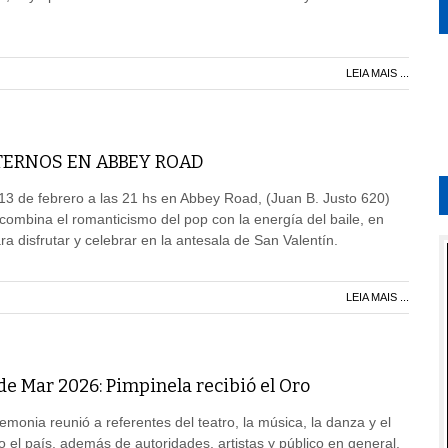
LEIA MAIS ...
TERNOS EN ABBEY ROAD
s 13 de febrero a las 21 hs en Abbey Road, (Juan B. Justo 620)
ombina el romanticismo del pop con la energía del baile, en
 disfrutar y celebrar en la antesala de San Valentín.
LEIA MAIS ...
de Mar 2026: Pimpinela recibió el Oro
monia reunió a referentes del teatro, la música, la danza y el
o el país, además de autoridades, artistas y público en general.