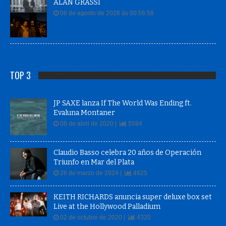
ALAN GRASSI
06 de agosto de 2026 às 00:56:58
TOP 3
JP SAXE lanza If The World Was Ending ft.
Evaluna Montaner
08 de abril de 2020 |
5594
Claudio Basso celebra 20 años de Operación
Triunfo en Mar del Plata
26 de marzo de 2024 |
4625
KEITH RICHARDS anuncia super deluxe box set
Live at the Hollywood Palladium
02 de octubre de 2020 |
4320