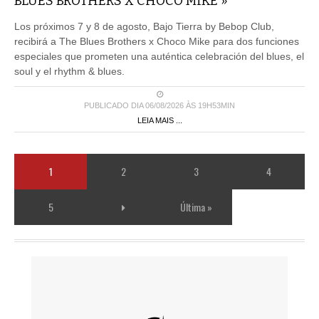
BLUES BROTHERS X CHOCO MIKE »
Los próximos 7 y 8 de agosto, Bajo Tierra by Bebop Club,
recibirá a The Blues Brothers x Choco Mike para dos funciones
especiales que prometen una auténtica celebración del blues, el
soul y el rhythm & blues.
PUBLICADO DIA 06/08/2026 ÀS 19H53MIN
LEIA MAIS ...
1
2
3
4
5
Última »