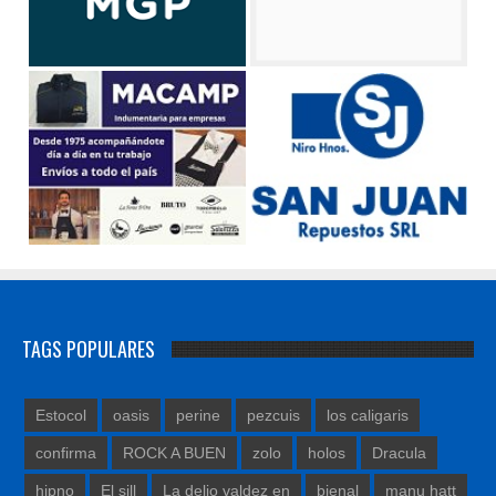
TAGS POPULARES
Estocol
oasis
perine
pezcuis
los caligaris
confirma
ROCK A BUEN
zolo
holos
Dracula
hipno
El sill
La delio valdez en
bienal
manu hatt