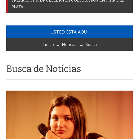
F
R
E
A
K
C
I
T
Y
M
D
P
C
E
L
E
B
R
A
L
A
C
U
L
T
U
R
A
P
O
P
E
N
M
A
R
D
E
L
P
L
A
T
A
USTED ESTA AQUI
Início
→
Notícias
→ Busca
Busca de Notícias