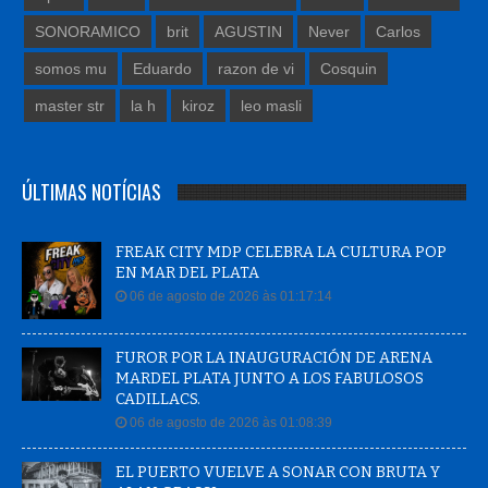
SONORAMICO
brit
AGUSTIN
Never
Carlos
somos mu
Eduardo
razon de vi
Cosquin
master str
la h
kiroz
leo masli
ÚLTIMAS NOTÍCIAS
FREAK CITY MDP CELEBRA LA CULTURA POP
EN MAR DEL PLATA
06 de agosto de 2026 às 01:17:14
FUROR POR LA INAUGURACIÓN DE ARENA
MARDEL PLATA JUNTO A LOS FABULOSOS
CADILLACS.
06 de agosto de 2026 às 01:08:39
EL PUERTO VUELVE A SONAR CON BRUTA Y