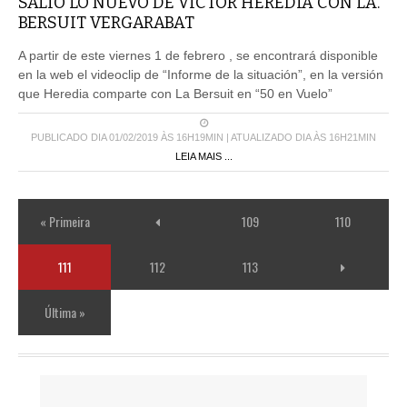
SALIÓ LO NUEVO DE VÍCTOR HEREDIA CON LA.
BERSUIT VERGARABAT
A partir de este viernes 1 de febrero , se encontrará disponible
en la web el videoclip de “Informe de la situación”, en la versión
que Heredia comparte con La Bersuit en “50 en Vuelo”
PUBLICADO DIA 01/02/2019 ÀS 16H19MIN | ATUALIZADO DIA ÀS 16H21MIN
LEIA MAIS ...
« Primeira
109
110
111
112
113
Última »