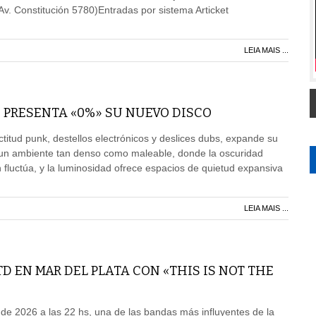
Av. Constitución 5780)Entradas por sistema Articket
LEIA MAIS ...
 PRESENTA «0%» SU NUEVO DISCO
titud punk, destellos electrónicos y deslices dubs, expande su
 un ambiente tan denso como maleable, donde la oscuridad
luctúa, y la luminosidad ofrece espacios de quietud expansiva
LEIA MAIS ...
TD EN MAR DEL PLATA CON «THIS IS NOT THE
 de 2026 a las 22 hs, una de las bandas más influyentes de la