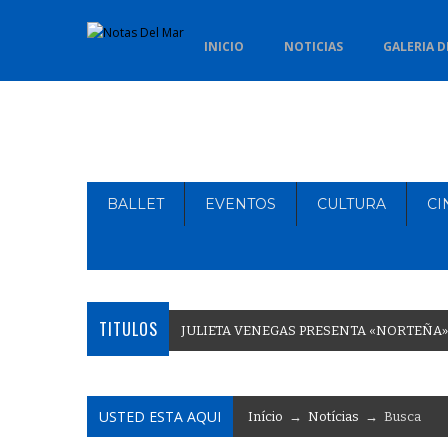
INICIO
NOTICIAS
GALERIA D
BALLET
EVENTOS
CULTURA
CI
TITULOS
J
U
L
I
E
T
A
V
E
N
E
G
A
S
P
R
E
S
E
N
T
A
«
N
O
R
T
E
Ñ
A
»
USTED ESTA AQUI
Início
→
Notícias
→ Busca