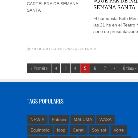
«QUE PAR DE PA
SEMANA SANTA
El humorista Beto Mena
las 21 hs en el Teatro
serie de presentacione
PUBLICADO DIA 30/03/2026 ÀS 21H37MIN
« Primeira
3
4
5
6
7
Última »
TAGS POPULARES
NEW S
Patricia
MALUMA
WASA
Equinoxio
loop
Cerati
Soy sof
Vorte