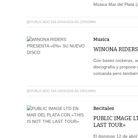
Música Mar del Plata (
PUBLICADO DIA 20/04/2026 ÀS 22H02MIN
Musica
WINONA RIDERS
Con bases rockeras, ac
discografía y propone
comanda pero también f
PUBLICADO DIA 13/04/2026 ÀS 03H14MIN
Recitales
PUBLIC IMAGE L
LAST TOUR»
El domingo 12 de abril