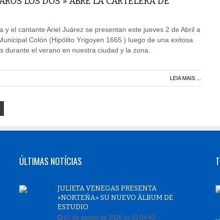
JAROS LOS DOS » ABRE LA CARTELERA DE
 y el cantante Ariel Juárez se presentan este jueves 2 de Abril a
 Municipal Colón (Hipólito Yrigoyen 1665 ) luego de una exitosa
s durante el verano en nuestra ciudad y la zona.
LEIA MAIS ...
ÚLTIMAS NOTÍCIAS
T
JULIETA VENEGAS PRESENTA
«NORTEÑA» SU NUEVO ÁLBUM DE
ESTUDIO
07 de agosto de 2026 às 02:04:42