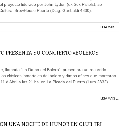
 el proyecto liderado por John Lydon (ex Sex Pistols), se
ultural BrewHouse Puerto (Diag. Garibaldi 4830).
LEIA MAIS ...
O PRESENTA SU CONCIERTO «BOLEROS
te, llamada "La Dama del Bolero", presentara un recorrido
 los clásicos inmortales del bolero y ritmos afines que marcaron
1 d Abril a las 21 hs. en La Picada del Puerto (Luro 2332)
LEIA MAIS ...
CON UNA NOCHE DE HUMOR EN CLUB TRI