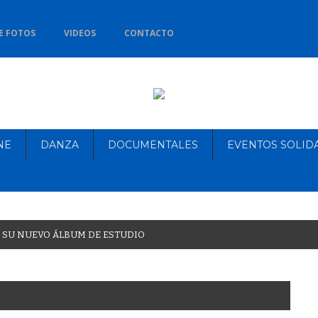
E FOTOS
VIDEOS
CONTACTO
NE
DANZA
DOCUMENTALES
EVENTOS SOLID
S
U
N
U
E
V
O
Á
L
B
U
M
D
E
E
S
T
U
D
I
O