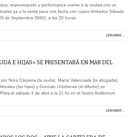
sica, improvisación y performance vuelve a la ciudad con un
tradas ya a la venta para una fecha con cupos limitados.Sábado
(20 de Septiembre 2650), a las 20 horas.
LEIA MAIS ...
UDA E HIJAS» SE PRESENTARÁ EN MAR DEL
por Nora Cárpena (la viuda), María Valenzuela (la abogada),
Morales (las hijas) y Gonzalo Urtizberea (el difunto) se
lata el sábado 4 de abril a la 21 hs en el Teatro Auditorium.
LEIA MAIS ...