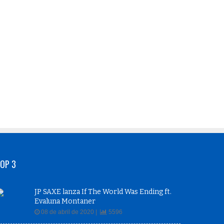
OP 3
JP SAXE lanza If The World Was Ending ft.
Evaluna Montaner
08 de abril de 2020 |
5596