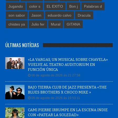
Jugando
color s
EL EXITO
Bon j
Palabras d
son sabor
Jason
eduardo calvo
Dracula
chistes ya
Julio fer
Mural
GITANA
ÚLTIMAS NOTÍCIAS
«LA VARGAS, UN MUSICAL SOBRE CHAVELA»
VUELVE AL TEATRO AUDITORIUM EN
FUNCIÓN ÚNICA
06 de agosto de 2026 às 21:27:58
BAJO TIERRA CLUB DE JAZZ PRESENTA «THE
BLUES BROTHERS X CHOCO MIKE »
06 de agosto de 2026 às 19:53:11
CAMI PIERRE IRRUMPE EN LA ESCENA INDIE
CON «PATEAR LA SOLEDAD»