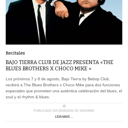
Recitales
BAJO TIERRA CLUB DE JAZZ PRESENTA «THE
BLUES BROTHERS X CHOCO MIKE »
Los próximos 7 y 8 de agosto, Bajo Tierra by Bebop Club,
recibirá a The Blues Brothers x Choco Mike para dos funciones
especiales que prometen una auténtica celebración del blues, el
soul y el rhythm & blues.
PUBLICADO DIA 06/08/2026 ÀS 19H53MIN
LEIA MAIS ...