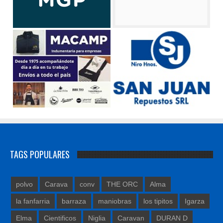
TAGS POPULARES
polvo
Carava
conv
THE ORC
Alma
la fanfarria
barraza
maniobras
los tipitos
Igarza
Elma
Cientificos
Niglia
Caravan
DURAN D