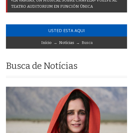
«
L
A
V
A
R
G
A
S
,
U
N
M
U
S
I
C
A
L
S
O
B
R
E
C
H
A
V
E
L
A
»
V
U
E
L
V
E
A
L
T
E
A
T
R
O
A
U
D
I
T
O
R
I
U
M
E
N
F
U
N
C
I
Ó
N
Ú
N
I
C
A
USTED ESTA AQUI
Início
→
Notícias
→ Busca
Busca de Notícias