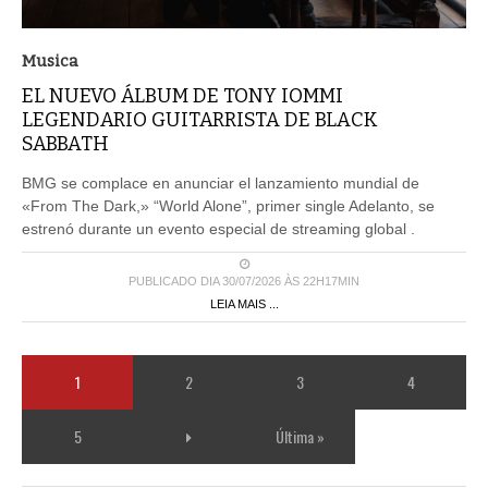
Musica
EL NUEVO ÁLBUM DE TONY IOMMI
LEGENDARIO GUITARRISTA DE BLACK
SABBATH
BMG se complace en anunciar el lanzamiento mundial de
«From The Dark,» “World Alone”, primer single Adelanto, se
estrenó durante un evento especial de streaming global .
PUBLICADO DIA 30/07/2026 ÀS 22H17MIN
LEIA MAIS ...
1
2
3
4
5
Última »