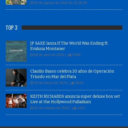
06 de agosto de 2026 às 19:36:09
TOP 3
JP SAXE lanza If The World Was Ending ft.
Evaluna Montaner
08 de abril de 2020 |
5594
Claudio Basso celebra 20 años de Operación
Triunfo en Mar del Plata
26 de marzo de 2024 |
4626
KEITH RICHARDS anuncia super deluxe box set
Live at the Hollywood Palladium
02 de octubre de 2020 |
4321