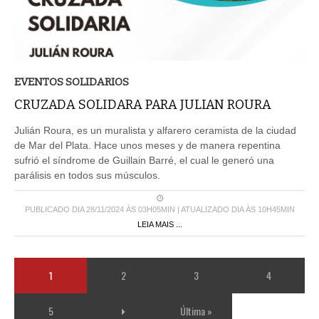
EVENTOS SOLIDARIOS
CRUZADA SOLIDARA PARA JULIAN ROURA
Julián Roura, es un muralista y alfarero ceramista de la ciudad
de Mar del Plata. Hace unos meses y de manera repentina
sufrió el síndrome de Guillain Barré, el cual le generó una
parálisis en todos sus músculos.
PUBLICADO DIA 28/11/2024 ÀS 03H05MIN | ATUALIZADO DIA ÀS 10H45MIN
LEIA MAIS ...
1
2
3
4
5
Última »