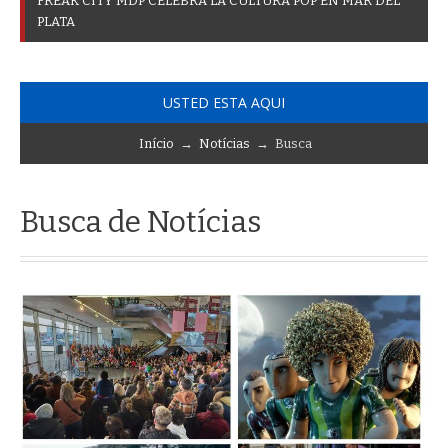
F
R
E
A
K
C
I
T
Y
M
D
P
C
E
L
E
B
R
A
L
A
C
U
L
T
U
R
A
P
O
P
E
N
M
A
R
D
E
L
P
L
A
T
A
USTED ESTA AQUI
Início
→
Notícias
→ Busca
Busca de Notícias