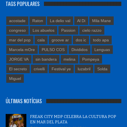
TAGS POPULARES
acostade
Raton
La delio val
Al Di
Mila Mane
congreso
Los abuelos
Passion
cielo razzo
mar del pop
cala
groove ar
dos ic
todo apa
Marcela mOre
PULSO COS
Divididos
Lenguas
JORGE VA
sin bandera
melina
Pompeya
El secreto
crivelli
Festival ye
luzabril
Solda
Miguel
ÚLTIMAS NOTÍCIAS
FREAK CITY MDP CELEBRA LA CULTURA POP
EN MAR DEL PLATA