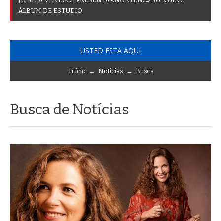
J
U
L
I
E
T
A
V
E
N
E
G
A
S
P
R
E
S
E
N
T
A
«
N
O
R
T
E
Ñ
A
»
S
U
N
U
E
V
O
Á
L
B
U
M
D
E
E
S
T
U
D
I
O
USTED ESTA AQUI
Início
→
Notícias
→ Busca
Busca de Notícias