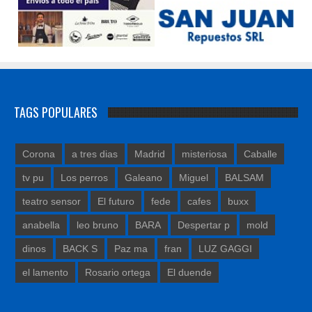
TAGS POPULARES
Corona
a tres dias
Madrid
misteriosa
Caballe
tv pu
Los perros
Galeano
Miguel
BALSAM
teatro sensor
El futuro
fede
cafes
buxx
anabella
leo bruno
BARA
Despertar p
mold
dinos
BACK S
Paz ma
fran
LUZ GAGGI
el lamento
Rosario ortega
El duende