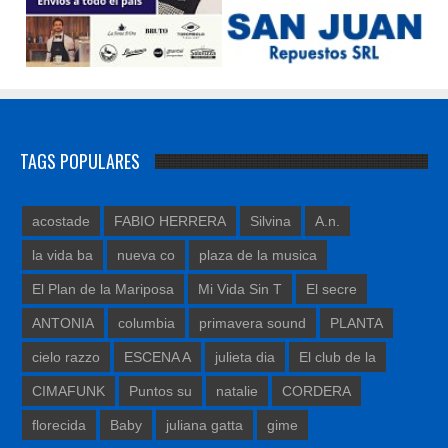
TAGS POPULARES
acostade
FABIO HERRERA
Silvina
A.n.
la vida ba
nueva co
plaza de la musica
El Plan de la Mariposa
Mi Vida Sin T
El secre
ANTONIA
columbia
primavera sound
PLANTA
cielo razzo
ESCENA A
julieta dia
El club de la
CIMAFUNK
Puntos su
natalie
CORDERA
florecida
Baby
juliana gatta
gime