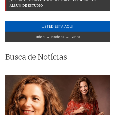
J
U
L
I
E
T
A
V
E
N
E
G
A
S
P
R
E
S
E
N
T
A
«
N
O
R
T
E
Ñ
A
»
S
U
N
U
E
V
O
Á
L
B
U
M
D
E
E
S
T
U
D
I
O
USTED ESTA AQUI
Início
→
Notícias
→ Busca
Busca de Notícias