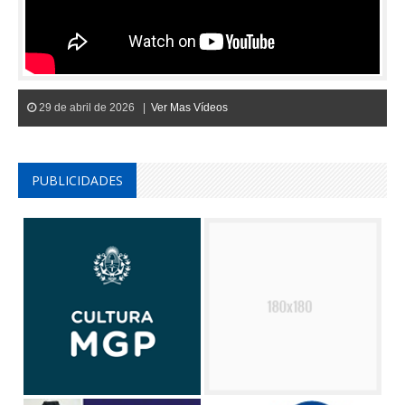
29 de abril de 2026 |
Ver Mas Vídeos
PUBLICIDADES