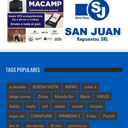
TAGS POPULARES
a desabu
BUENA VISTA
IMPAC
color s
diego torres
Zoloa
Morelo En
Black
VIRUS
Solda
mafa
sof
weste
maste
Uciano
expo cel
CIMAFUNK
PRIMERA J
Frate
Panch
leo m
ola danza
El nirv
primera ju