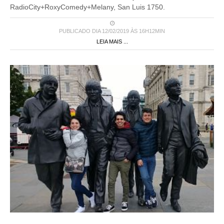
RadioCity+RoxyComedy+Melany, San Luis 1750.
PUBLICADO DIA 12/02/2019 ÀS 16H12MIN
LEIA MAIS ...