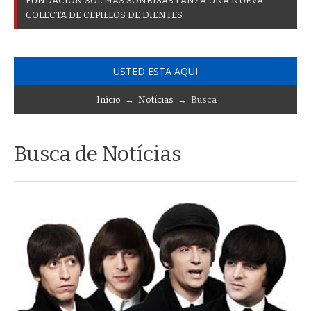
F
U
N
D
A
C
I
Ó
N
S
O
L
M
Á
S
S
O
N
R
I
S
A
S
L
A
N
Z
A
U
N
A
N
U
E
V
A
C
O
L
E
C
T
A
D
E
C
E
P
I
L
L
O
S
D
E
D
I
E
N
T
E
S
USTED ESTA AQUI
Início
→
Notícias
→ Busca
Busca de Notícias