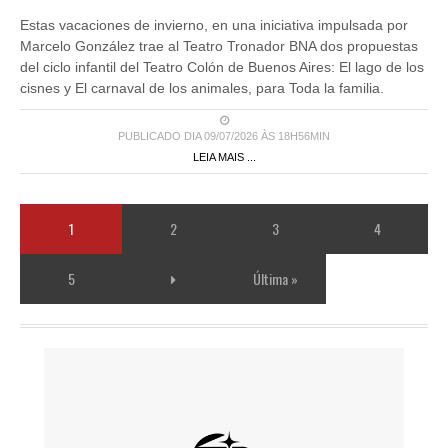
Estas vacaciones de invierno, en una iniciativa impulsada por
Marcelo González trae al Teatro Tronador BNA dos propuestas
del ciclo infantil del Teatro Colón de Buenos Aires: El lago de los
cisnes y El carnaval de los animales, para Toda la familia.
PUBLICADO DIA 09/07/2026 ÀS 18H56MIN
LEIA MAIS ...
1
2
3
4
5
Última »