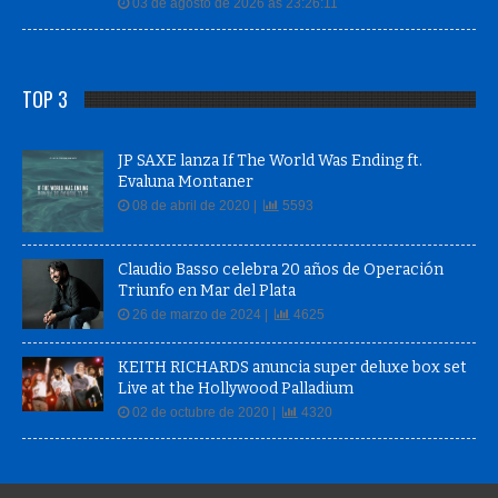
03 de agosto de 2026 às 23:26:11
TOP 3
JP SAXE lanza If The World Was Ending ft.
Evaluna Montaner
08 de abril de 2020 |
5593
Claudio Basso celebra 20 años de Operación
Triunfo en Mar del Plata
26 de marzo de 2024 |
4625
KEITH RICHARDS anuncia super deluxe box set
Live at the Hollywood Palladium
02 de octubre de 2020 |
4320