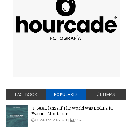
FACEBOOK
POPULARES
ÚLTIMAS
JP SAXE lanza If The World Was Ending ft.
Evaluna Montaner
08 de abril de 2020 |
5593