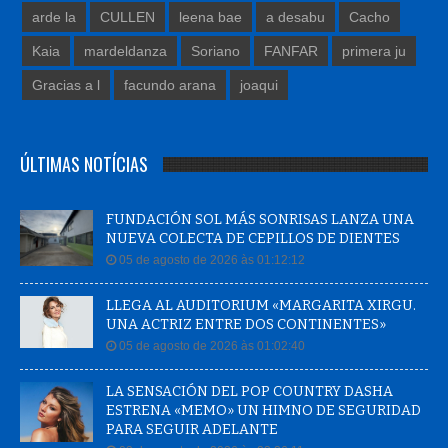
arde la
CULLEN
leena bae
a desabu
Cacho
Kaia
mardeldanza
Soriano
FANFAR
primera ju
Gracias a l
facundo arana
joaqui
ÚLTIMAS NOTÍCIAS
FUNDACIÓN SOL MÁS SONRISAS LANZA UNA
NUEVA COLECTA DE CEPILLOS DE DIENTES
05 de agosto de 2026 às 01:12:12
LLEGA AL AUDITORIUM «MARGARITA XIRGU.
UNA ACTRIZ ENTRE DOS CONTINENTES»
05 de agosto de 2026 às 01:02:40
LA SENSACIÓN DEL POP COUNTRY DASHA
ESTRENA «MEMO» UN HIMNO DE SEGURIDAD
PARA SEGUIR ADELANTE