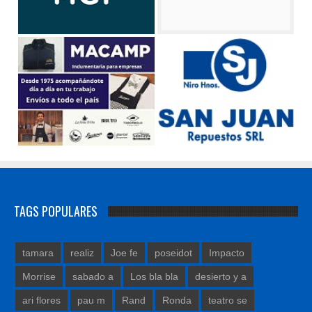
TAGS POPULARES
tamara
realiz
Joe fe
poseidot
Impacto
Morrise
sabado a
Los bla bla
desierto y a
ari flores
pau m
Rand
Ronda
teatro se