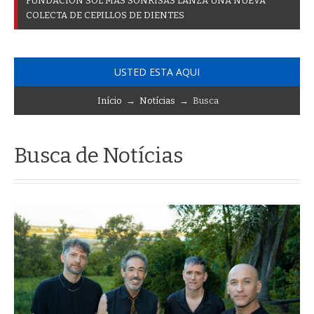
F
U
N
D
A
C
I
Ó
N
S
O
L
M
Á
S
S
O
N
R
I
S
A
S
L
A
N
Z
A
U
N
A
N
U
E
V
A
C
O
L
E
C
T
A
D
E
C
E
P
I
L
L
O
S
D
E
D
I
E
N
T
E
S
USTED ESTA AQUI
Início
→
Notícias
→ Busca
Busca de Notícias