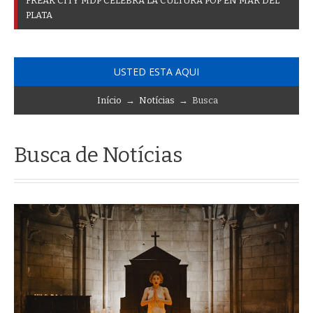
F
R
E
A
K
C
I
T
Y
M
D
P
C
E
L
E
B
R
A
L
A
C
U
L
T
U
R
A
P
O
P
E
N
M
A
R
D
E
L
P
L
A
T
A
USTED ESTA AQUI
Início
→
Notícias
→ Busca
Busca de Notícias