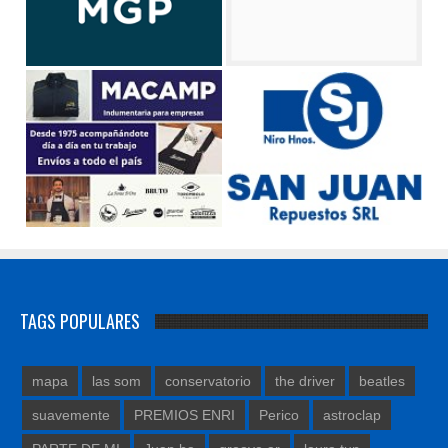
TAGS POPULARES
mapa
las som
conservatorio
the driver
beatles
suavemente
PREMIOS ENRI
Perico
astroclap