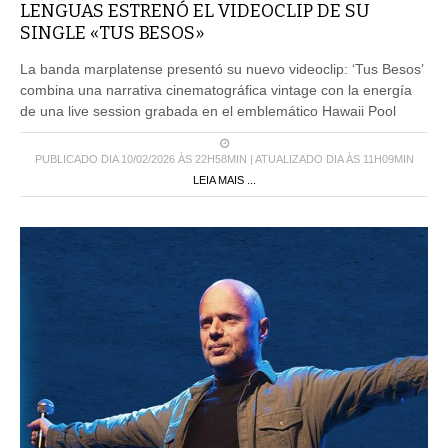
LENGUAS ESTRENÓ EL VIDEOCLIP DE SU
SINGLE «TUS BESOS»
La banda marplatense presentó su nuevo videoclip: ‘Tus Besos’
combina una narrativa cinematográfica vintage con la energía
de una live session grabada en el emblemático Hawaii Pool
PUBLICADO DIA 10/02/2026 ÀS 22H58MIN | ATUALIZADO DIA ÀS 11H09MIN
LEIA MAIS ...