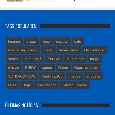
TAGS POPULARES
lumines
chauv
bajo
paz car
catu
madre hay una so
crivell
lucero crew
Orquesta cu
soster
Matungo fi
Perdida
Mucho bar
mogo
mia ze
BREW
agnea
Raton
Guardianes de
SONORAMICOS
Pablo vaSCo
criscas
anabella
Ulloa
Bagli
max destino
Strong Forever
ÚLTIMAS NOTÍCIAS