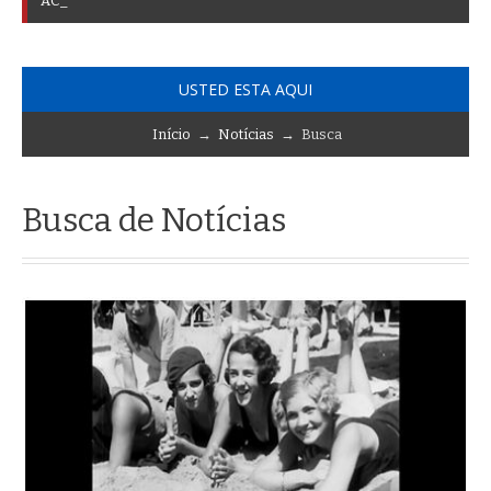
A
C
T
I
V
I
D
A
D
E
S
P
A
R
A
C
O
N
M
E
M
O
R
A
R
E
L
D
_
USTED ESTA AQUI
Início
→
Notícias
→ Busca
Busca de Notícias