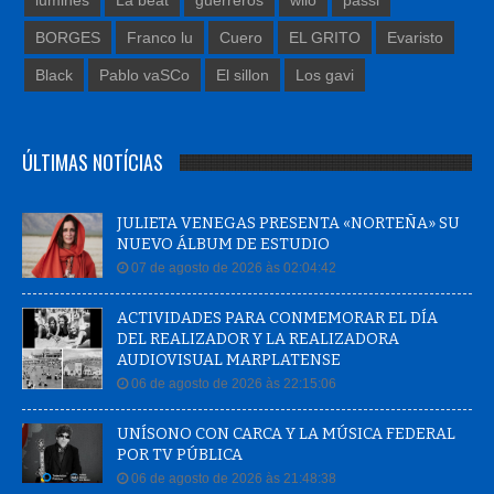
lumines
La beat
guerreros
wilo
passi
BORGES
Franco lu
Cuero
EL GRITO
Evaristo
Black
Pablo vaSCo
El sillon
Los gavi
ÚLTIMAS NOTÍCIAS
JULIETA VENEGAS PRESENTA «NORTEÑA» SU
NUEVO ÁLBUM DE ESTUDIO
07 de agosto de 2026 às 02:04:42
ACTIVIDADES PARA CONMEMORAR EL DÍA
DEL REALIZADOR Y LA REALIZADORA
AUDIOVISUAL MARPLATENSE
06 de agosto de 2026 às 22:15:06
UNÍSONO CON CARCA Y LA MÚSICA FEDERAL
POR TV PÚBLICA
06 de agosto de 2026 às 21:48:38