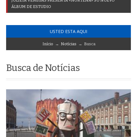
J
U
L
I
E
T
A
V
E
N
E
G
A
S
P
R
E
S
E
N
T
A
«
N
O
R
T
E
Ñ
A
»
S
U
N
U
E
V
O
Á
L
B
U
M
D
E
E
S
T
U
D
I
O
USTED ESTA AQUI
Início
→
Notícias
→ Busca
Busca de Notícias