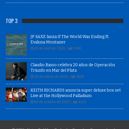
TOP 3
JP SAXE lanza If The World Was Ending ft.
Evaluna Montaner
08 de abril de 2020 |
5596
Claudio Basso celebra 20 años de Operación
Triunfo en Mar del Plata
26 de marzo de 2024 |
4626
KEITH RICHARDS anuncia super deluxe box set
Live at the Hollywood Palladium
02 de octubre de 2020 |
4321