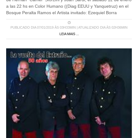
a las 22 hs en Color Humano ((Diag EEUU y Yanquetruz) en el
Bosque Peralta Ramos el Artista invitado: Ezequiel Borra
PUBLICADO DIA 07/01/2019 ÀS 03H33MIN | ATUALIZADO DIA ÀS 02H36MIN
LEIA MAIS ...