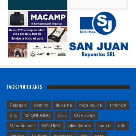
TAGS POPULARES
Patagoni
domino
dulce na
mica mujica
sinfonica
Billy
MI QUERIDO
Silos
CORDERA
Miranda sote
MALUMA
julian latorre
juan tr
edel