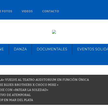
E FOTOS
VIDEOS
CONTACTO
NE
DANZA
DOCUMENTALES
EVENTOS SOLID
LA» VUELVE AL TEATRO AUDITORIUM EN FUNCIÓN ÚNICA
THE BLUES BROTHERS X CHOCO MIKE »
DIE CON «PATEAR LA SOLEDAD»
VIVO DE ATEMPORAL
OP EN MAR DEL PLATA