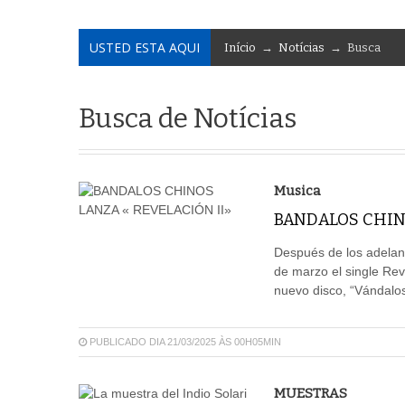
USTED ESTA AQUI
Início
→
Notícias
→ Busca
Busca de Notícias
Musica
BANDALOS CHINO
Después de los adelan
de marzo el single Reve
nuevo disco, “Vándalos
PUBLICADO DIA 21/03/2025 ÀS 00H05MIN
MUESTRAS