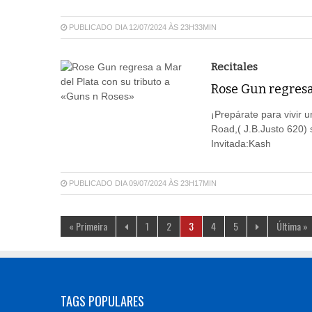
PUBLICADO DIA 12/07/2024 ÀS 23H33MIN
Recitales
Rose Gun regresa 
¡Prepárate para vivir 
Road,( J.B.Justo 620) 
Invitada:Kash
PUBLICADO DIA 09/07/2024 ÀS 23H17MIN
« Primeira
1
2
3
4
5
Última »
TAGS POPULARES