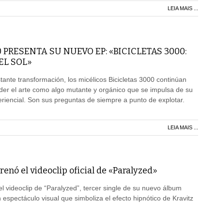
LEIA MAIS ...
 PRESENTA SU NUEVO EP: «BICICLETAS 3000:
EL SOL»
ante transformación, los micélicos Bicicletas 3000 continúan
der el arte como algo mutante y orgánico que se impulsa de su
iencial. Son sus preguntas de siempre a punto de explotar.
LEIA MAIS ...
renó el videoclip oficial de «Paralyzed»
el videoclip de “Paralyzed”, tercer single de su nuevo álbum
un espectáculo visual que simboliza el efecto hipnótico de Kravitz