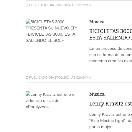
PUBLICADO DIA 23/09/2024 ÀS 22H22MIN
Musica
BICICLETAS 3000
ESTÁ SALIENDO 
En un proceso de const
con su forma de enten
momento creativo exper
PUBLICADO DIA 17/08/2024 ÀS 02H24MIN
Musica
Lenny Kravitz est
Lenny Kravitz estrenó 
“Blue Electric Light”, 
por la mujer.