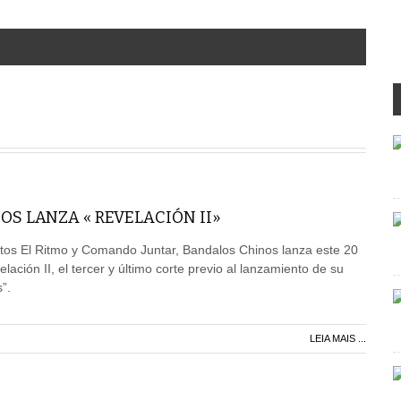
S LANZA « REVELACIÓN II»
tos El Ritmo y Comando Juntar, Bandalos Chinos lanza este 20
lación II, el tercer y último corte previo al lanzamiento de su
”.
LEIA MAIS ...