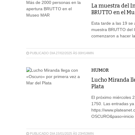
La muestra del I
BRUTTO en el Mu
Esta tarde a las 19 se
muestra BRUTTO del In
comenzaron a hacer la 
PUBLICADO DIA 27/02/2025 ÀS 00H14MIN
HUMOR
Lucho Miranda ll
Plata
El próximo miércoles 2
1750. Las entradas ya
https://www.platean
OSCURO&paso=inicio y 
PUBLICADO DIA 15/01/2025 ÀS 23H53MIN