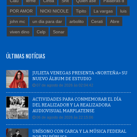
Clau
lerne
Cintia
Shit
Quien ase
Palabras d
POR AMOR
NICKI NICOLE
Tipito
La vargas
luis
john mc
un dia para dar
arbolito
Cerati
Abre
viven dino
Celp
Sonar
ÚLTIMAS NOTÍCIAS
JULIETA VENEGAS PRESENTA «NORTEÑA» SU
NUEVO ÁLBUM DE ESTUDIO
07 de agosto de 2026 às 02:04:42
ACTIVIDADES PARA CONMEMORAR EL DÍA
DEL REALIZADOR Y LA REALIZADORA
AUDIOVISUAL MARPLATENSE
06 de agosto de 2026 às 22:15:06
UNÍSONO CON CARCA Y LA MÚSICA FEDERAL