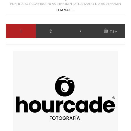
PUBLICADO DIA 29/10/2020 ÀS 21H54MIN | ATUALIZADO DIA ÀS 21H58MIN
LEIA MAIS ...
1
2
Última »