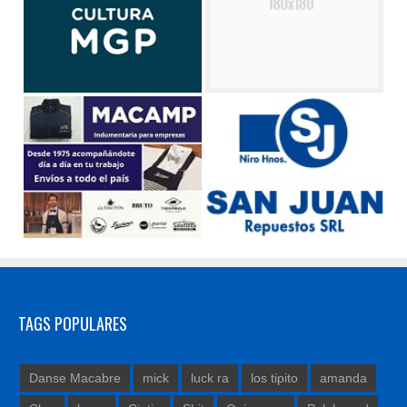
TAGS POPULARES
Danse Macabre
mick
luck ra
los tipito
amanda