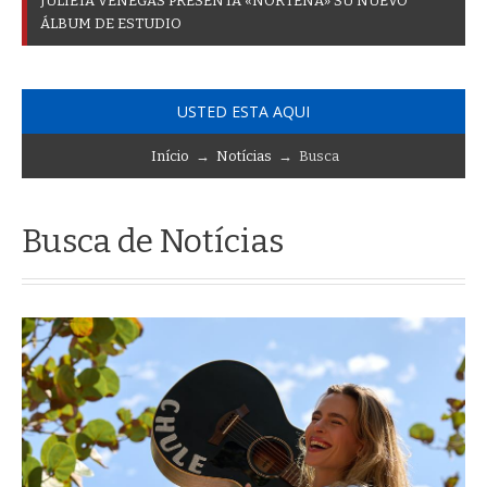
J
U
L
I
E
T
A
V
E
N
E
G
A
S
P
R
E
S
E
N
T
A
«
N
O
R
T
E
Ñ
A
»
S
U
N
U
E
V
O
Á
L
B
U
M
D
E
E
S
T
U
D
I
O
USTED ESTA AQUI
Início
→
Notícias
→ Busca
Busca de Notícias