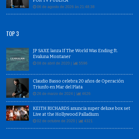
POR TV PÚBLICA
06 de agosto de 2026 às 21:48:38
TOP 3
JP SAXE lanza If The World Was Ending ft.
Evaluna Montaner
08 de abril de 2020 |
5596
Claudio Basso celebra 20 años de Operación
Triunfo en Mar del Plata
26 de marzo de 2024 |
4626
KEITH RICHARDS anuncia super deluxe box set
Live at the Hollywood Palladium
02 de octubre de 2020 |
4321