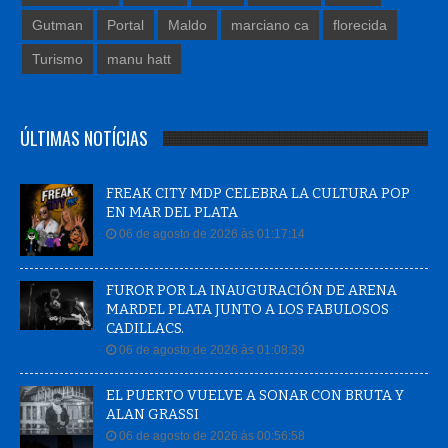
Gutman
Portal
Maldo
marciano ca
florecida
Turismo
manu hatt
ÚLTIMAS NOTÍCIAS
FREAK CITY MDP CELEBRA LA CULTURA POP
EN MAR DEL PLATA
06 de agosto de 2026 às 01:17:14
FUROR POR LA INAUGURACIÓN DE ARENA
MARDEL PLATA JUNTO A LOS FABULOSOS
CADILLACS.
06 de agosto de 2026 às 01:08:39
EL PUERTO VUELVE A SONAR CON BRUTA Y
ALAN GRASSI
06 de agosto de 2026 às 00:56:58