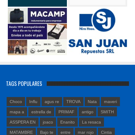
TAGS POPULARES
Choco
Influ
agus re
TROVA
Nata
maveri
mapa a
estrella de
PRIMAF
antigo
SMITH
ASSPERA EN
joaco
Enanito
La resaca
MATAMBRE
Bajo te
entre
mar rojo
Cintia