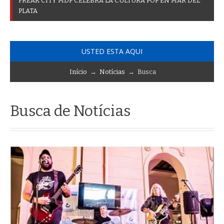
F
R
E
A
K
C
I
T
Y
M
D
P
C
E
L
E
B
R
A
L
A
C
U
L
T
U
R
A
P
O
P
E
N
M
A
R
D
E
L
P
L
A
T
A
USTED ESTA AQUI
Início
→
Notícias
→ Busca
Busca de Notícias