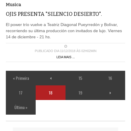
Musica
OJIS PRESENTA "SILENCIO DESIERTO".
El power trío vuelve a Teatriz Diagonal Pueyrredón y Bolívar,
recorriendo su última producción con invitados de lujo. Viernes
14 de diciembre - 21 hs.
PUBLICADO DIA 11/12/2018 ÀS 02H02MIN
LEIA MAIS ...
« Primeira
15
16
17
18
19
Última »