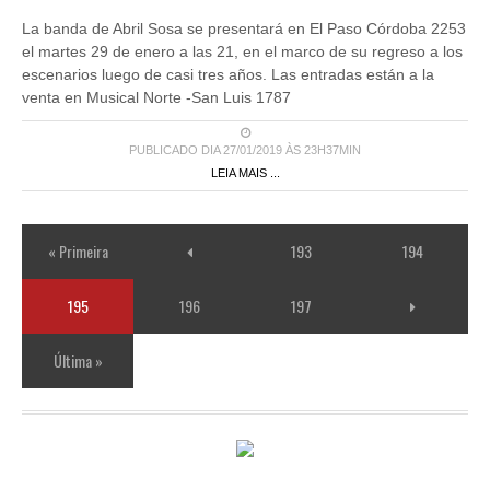
La banda de Abril Sosa se presentará en El Paso Córdoba 2253
el martes 29 de enero a las 21, en el marco de su regreso a los
escenarios luego de casi tres años. Las entradas están a la
venta en Musical Norte -San Luis 1787
PUBLICADO DIA 27/01/2019 ÀS 23H37MIN
LEIA MAIS ...
« Primeira
193
194
195
196
197
Última »