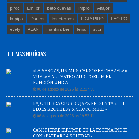
piroc
Emi br
beto cuevas
impro
Alfajor
la pipa
Don os
los eternos
LIGIA PIRO
LEO PO
evely
ALAN
marilina ber
fena
suci
ÚLTIMAS NOTÍCIAS
«LA VARGAS, UN MUSICAL SOBRE CHAVELA»
VUELVE AL TEATRO AUDITORIUM EN
FUNCIÓN ÚNICA
06 de agosto de 2026 às 21:27:58
BAJO TIERRA CLUB DE JAZZ PRESENTA «THE
BLUES BROTHERS X CHOCO MIKE »
06 de agosto de 2026 às 19:53:11
CAMI PIERRE IRRUMPE EN LA ESCENA INDIE
CON «PATEAR LA SOLEDAD»