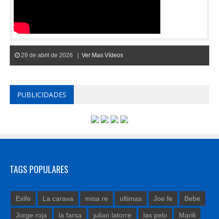
29 de abril de 2026 |
Ver Mas Vídeos
PUBLICIDADES
TAGS POPULARES
Exife
La carava
misa re
ultimas
Joe fe
Bebe
Jorge roja
la farsa
julian latorre
las pelo
Marili