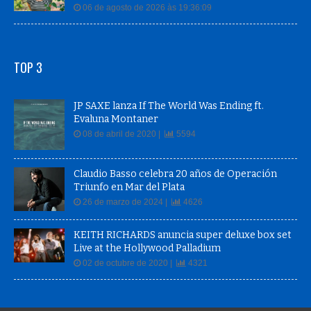
06 de agosto de 2026 às 19:36:09
TOP 3
JP SAXE lanza If The World Was Ending ft.
Evaluna Montaner
08 de abril de 2020 |
5594
Claudio Basso celebra 20 años de Operación
Triunfo en Mar del Plata
26 de marzo de 2024 |
4626
KEITH RICHARDS anuncia super deluxe box set
Live at the Hollywood Palladium
02 de octubre de 2020 |
4321