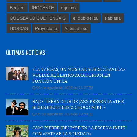
Benjam
INOCENTE
equinox
QUE SEA LO QUE TENGA Q
el club del ta
Fabiana
HORCAS
Proyecto ta
Antes de su
ÚLTIMAS NOTÍCIAS
«LA VARGAS, UN MUSICAL SOBRE CHAVELA»
VUELVE AL TEATRO AUDITORIUM EN
FUNCIÓN ÚNICA
06 de agosto de 2026 às 21:27:58
BAJO TIERRA CLUB DE JAZZ PRESENTA «THE
BLUES BROTHERS X CHOCO MIKE »
06 de agosto de 2026 às 19:53:11
CAMI PIERRE IRRUMPE EN LA ESCENA INDIE
CON «PATEAR LA SOLEDAD»