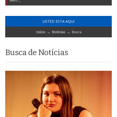
B
A
J
O
T
I
E
R
R
A
C
L
U
B
D
E
J
A
Z
Z
P
R
E
S
E
N
_
USTED ESTA AQUI
Início
→
Notícias
→ Busca
Busca de Notícias