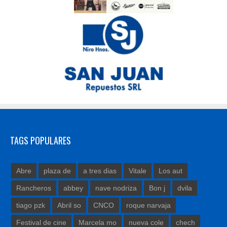
TAGS POPULARES
Abre
plaza de
a tres dias
Vitale
Los aut
Rancheros
abbey
nave nodriza
Bon j
dvila
tiago pzk
Abril so
CNCO
roque narvaja
Festival de cine
Marcela mo
nueva cole
chech