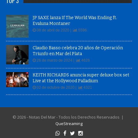
TOP 3
JP SAXE lanza If The World Was Ending ft.
Evaluna Montaner
08 de abril de 2020 |
5596
Claudio Basso celebra 20 años de Operación
Triunfo en Mar del Plata
26 de marzo de 2024 |
4626
KEITH RICHARDS anuncia super deluxe box set
Live at the Hollywood Palladium
02 de octubre de 2020 |
4321
© 2026 - Notas Del Mar - Todos los Derechos Reservados |
QueStreaming