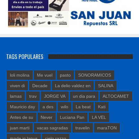
TAGS POPULARES
loli molina
Me vuel
pasto
SONORAMICOS
viven di
Decade
La delio valdez en
SALINA
lamas
trav
JORGE VA
un dia para
ALTOCAMET
Mauricio day
a des
wilo
La beat
Kati
Antes de su
Never
Luciana Pan
LA VEL
juan marti
vacas sagradas
travelin
maraTON
made in lanus
cielo razzo