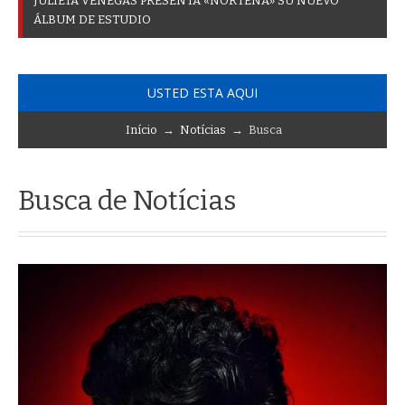
J
U
L
I
E
T
A
V
E
N
E
G
A
S
P
R
E
S
E
N
T
A
«
N
O
R
T
E
Ñ
A
»
S
U
N
U
E
V
O
Á
L
B
U
M
D
E
E
S
T
U
D
I
O
USTED ESTA AQUI
Início
→
Notícias
→ Busca
Busca de Notícias