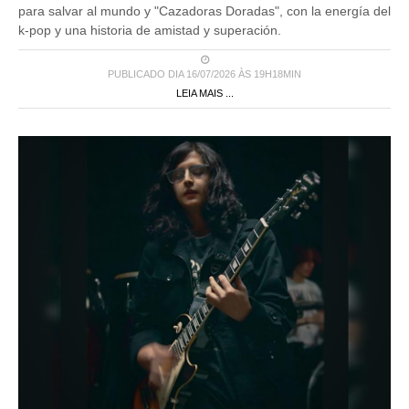
para salvar al mundo y "Cazadoras Doradas", con la energía del
k-pop y una historia de amistad y superación.
PUBLICADO DIA 16/07/2026 ÀS 19H18MIN
LEIA MAIS ...