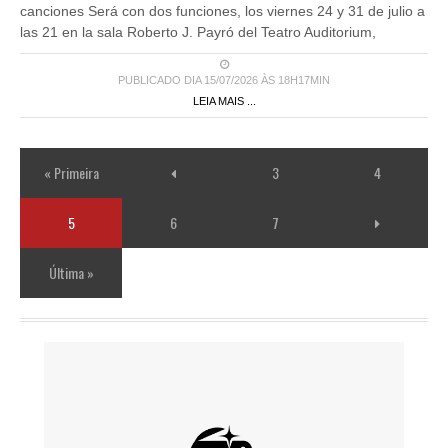
canciones Será con dos funciones, los viernes 24 y 31 de julio a
las 21 en la sala Roberto J. Payró del Teatro Auditorium,
PUBLICADO DIA 15/07/2026 ÀS 18H17MIN
LEIA MAIS ...
« Primeira
3
4
5
6
7
Última »