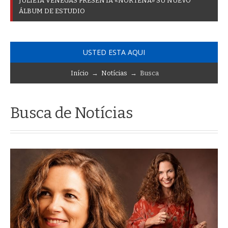
J
U
L
I
E
T
A
V
E
N
E
G
A
S
P
R
E
S
E
N
T
A
«
N
O
R
T
E
Ñ
A
»
S
U
N
U
E
V
O
Á
L
B
U
M
D
E
E
S
T
U
D
I
O
USTED ESTA AQUI
Início
→
Notícias
→ Busca
Busca de Notícias