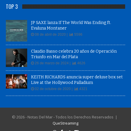
TOP 3
JP SAXE lanza If The World Was Ending ft.
Evaluna Montaner
08 de abril de 2020 |
5596
Claudio Basso celebra 20 años de Operación
Triunfo en Mar del Plata
26 de marzo de 2024 |
4626
KEITH RICHARDS anuncia super deluxe box set
Live at the Hollywood Palladium
02 de octubre de 2020 |
4321
© 2026 - Notas Del Mar - Todos los Derechos Reservados |
QueStreaming