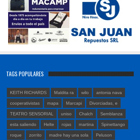
TAGS POPULARES
KEITH RICHARDS
Maldita ra
wilo
antonia nava
cooperativistas
mapa
Marcapi
Divorciadas, e
TEATRO SENSORIAL
uniso
Chalch
Semblanza
esta saliendo
Helte
rojas
martina
Spinettango
roque
zorrito
madre hay una sola
Peluson