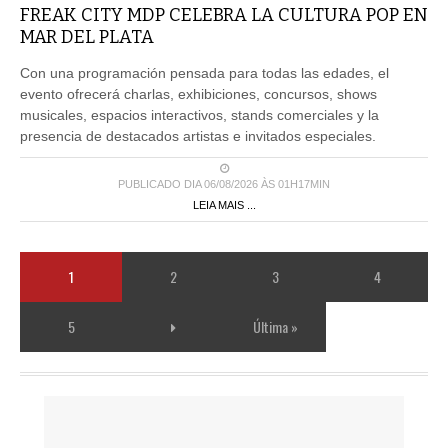
FREAK CITY MDP CELEBRA LA CULTURA POP EN
MAR DEL PLATA
Con una programación pensada para todas las edades, el
evento ofrecerá charlas, exhibiciones, concursos, shows
musicales, espacios interactivos, stands comerciales y la
presencia de destacados artistas e invitados especiales.
PUBLICADO DIA 06/08/2026 ÀS 01H17MIN
LEIA MAIS ...
1
2
3
4
5
Última »