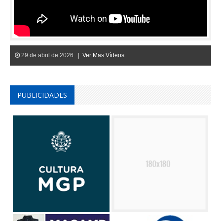
29 de abril de 2026 |
Ver Mas Vídeos
PUBLICIDADES