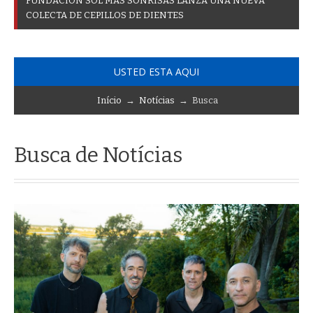
F
U
N
D
A
C
I
Ó
N
S
O
L
M
Á
S
S
O
N
R
I
S
A
S
L
A
N
Z
A
U
N
A
N
U
E
V
A
C
O
L
E
C
T
A
D
E
C
E
P
I
L
L
O
S
D
E
D
I
E
N
T
E
S
USTED ESTA AQUI
Início
→
Notícias
→ Busca
Busca de Notícias