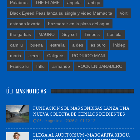
Palabras
THE FLAME
angela
antigo
Black Eyeed Peas lanza su single y video Mamacita
Vort
esteban lazarte
hazmereir en la plaza del agua
the garkas
MAURO
Soy sof
Times s
Los bla
camilu
buena
estrella
a des
es puro
Inidep
maris
cierre
Caligaris
RODRIGO MANI
Franco lu
Influ
armando
ROCK EN BARADERO
ÚLTIMAS NOTÍCIAS
FUNDACIÓN SOL MÁS SONRISAS LANZA UNA
NUEVA COLECTA DE CEPILLOS DE DIENTES
05 de agosto de 2026 às 01:12:12
LLEGA AL AUDITORIUM «MARGARITA XIRGU.