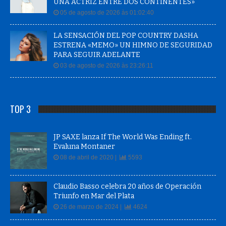
UNA ACTRIZ ENTRE DOS CONTINENTES»
05 de agosto de 2026 às 01:02:40
LA SENSACIÓN DEL POP COUNTRY DASHA
ESTRENA «MEMO» UN HIMNO DE SEGURIDAD
PARA SEGUIR ADELANTE
03 de agosto de 2026 às 23:26:11
TOP 3
JP SAXE lanza If The World Was Ending ft.
Evaluna Montaner
08 de abril de 2020 |
5593
Claudio Basso celebra 20 años de Operación
Triunfo en Mar del Plata
26 de marzo de 2024 |
4624