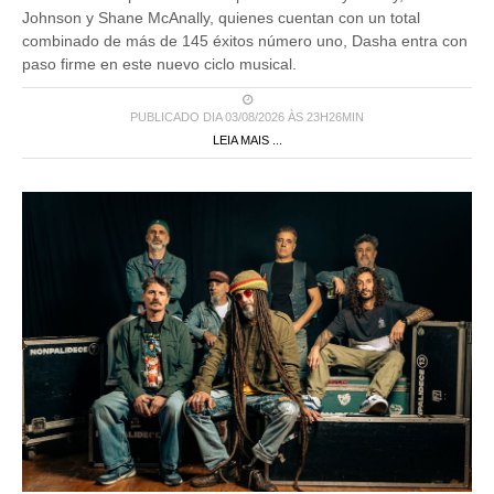
Johnson y Shane McAnally, quienes cuentan con un total
combinado de más de 145 éxitos número uno, Dasha entra con
paso firme en este nuevo ciclo musical.
PUBLICADO DIA 03/08/2026 ÀS 23H26MIN
LEIA MAIS ...