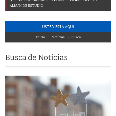
J
U
L
I
E
T
A
V
E
N
E
G
A
S
P
R
E
S
E
N
T
A
«
N
O
R
T
E
Ñ
A
»
S
U
N
U
E
V
O
Á
L
B
U
M
D
E
E
S
T
U
D
I
O
USTED ESTA AQUI
Início
→
Notícias
→ Busca
Busca de Notícias