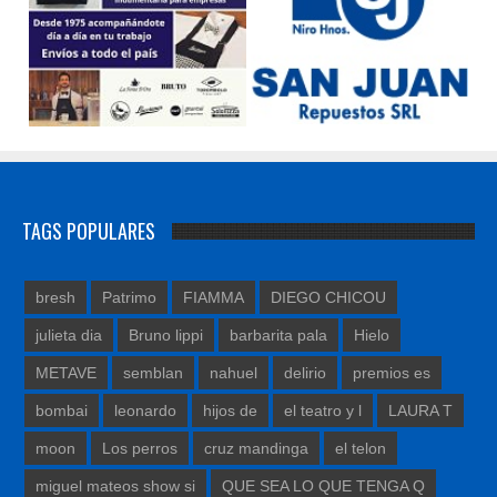
TAGS POPULARES
bresh
Patrimo
FIAMMA
DIEGO CHICOU
julieta dia
Bruno lippi
barbarita pala
Hielo
METAVE
semblan
nahuel
delirio
premios es
bombai
leonardo
hijos de
el teatro y l
LAURA T
moon
Los perros
cruz mandinga
el telon
miguel mateos show si
QUE SEA LO QUE TENGA Q