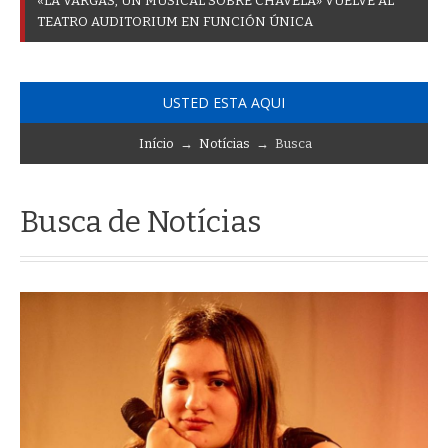
«
L
A
V
A
R
G
A
S
,
U
N
M
U
S
I
C
A
L
S
O
B
R
E
C
H
A
V
E
L
A
»
V
U
E
L
V
E
A
L
T
E
A
T
R
O
A
U
D
I
T
O
R
I
U
M
E
N
F
U
N
C
I
Ó
N
Ú
N
I
C
A
USTED ESTA AQUI
Início
→
Notícias
→ Busca
Busca de Notícias