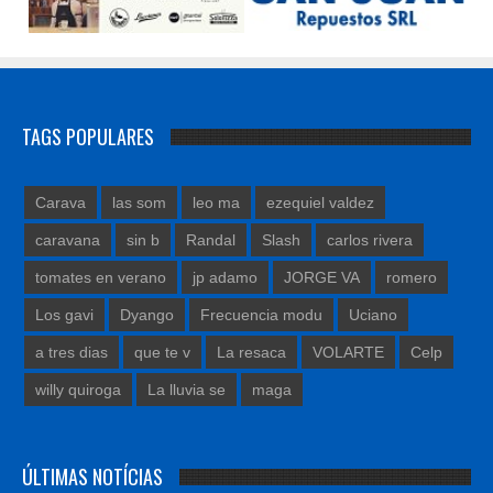
TAGS POPULARES
Carava
las som
leo ma
ezequiel valdez
caravana
sin b
Randal
Slash
carlos rivera
tomates en verano
jp adamo
JORGE VA
romero
Los gavi
Dyango
Frecuencia modu
Uciano
a tres dias
que te v
La resaca
VOLARTE
Celp
willy quiroga
La lluvia se
maga
ÚLTIMAS NOTÍCIAS