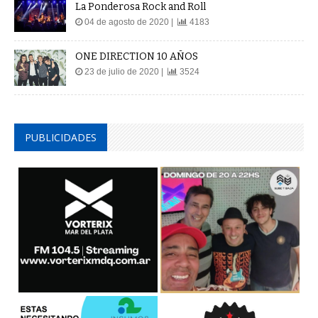
La Ponderosa Rock and Roll
04 de agosto de 2020 |
4183
ONE DIRECTION 10 AÑOS
23 de julio de 2020 |
3524
PUBLICIDADES