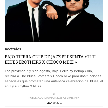
Recitales
BAJO TIERRA CLUB DE JAZZ PRESENTA «THE
BLUES BROTHERS X CHOCO MIKE »
Los próximos 7 y 8 de agosto, Bajo Tierra by Bebop Club,
recibirá a The Blues Brothers x Choco Mike para dos funciones
especiales que prometen una auténtica celebración del blues, el
soul y el rhythm & blues.
PUBLICADO DIA 06/08/2026 ÀS 19H53MIN
LEIA MAIS ...