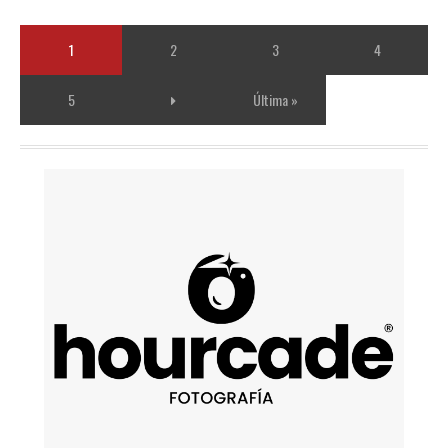
1
2
3
4
5
Última »