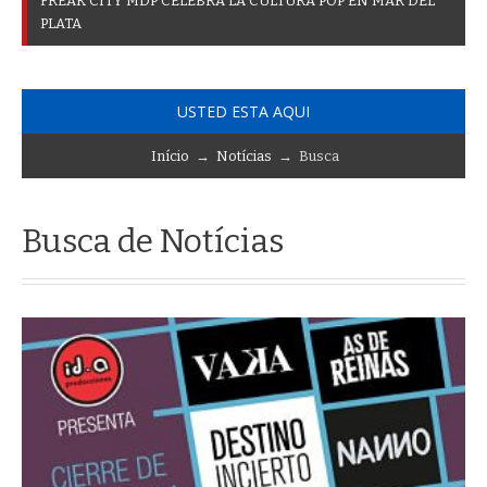
F
R
E
A
K
C
I
T
Y
M
D
P
C
E
L
E
B
R
A
L
A
C
U
L
T
U
R
A
P
O
P
E
N
M
A
R
D
E
L
P
L
A
T
A
USTED ESTA AQUI
Início
→
Notícias
→ Busca
Busca de Notícias