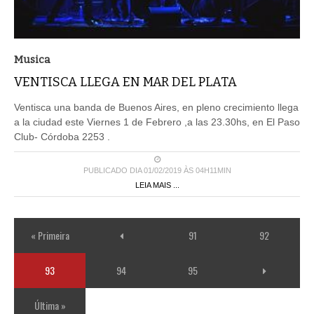
Musica
VENTISCA LLEGA EN MAR DEL PLATA
Ventisca una banda de Buenos Aires, en pleno crecimiento llega
a la ciudad este Viernes 1 de Febrero ,a las 23.30hs, en El Paso
Club- Córdoba 2253 .
PUBLICADO DIA 01/02/2019 ÀS 04H11MIN
LEIA MAIS ...
« Primeira
91
92
93
94
95
Última »