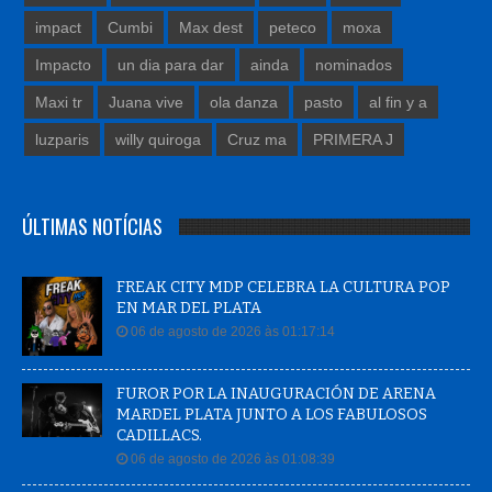
impact
Cumbi
Max dest
peteco
moxa
Impacto
un dia para dar
ainda
nominados
Maxi tr
Juana vive
ola danza
pasto
al fin y a
luzparis
willy quiroga
Cruz ma
PRIMERA J
ÚLTIMAS NOTÍCIAS
FREAK CITY MDP CELEBRA LA CULTURA POP
EN MAR DEL PLATA
06 de agosto de 2026 às 01:17:14
FUROR POR LA INAUGURACIÓN DE ARENA
MARDEL PLATA JUNTO A LOS FABULOSOS
CADILLACS.
06 de agosto de 2026 às 01:08:39