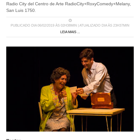
Radio City del Centro de Arte RadioCity+RoxyComedy+Melany,
San Luis 1750.
PUBLICADO DIA 06/02/2019 ÀS 02H38MIN | ATUALIZADO DIA ÀS 23H37MIN
LEIA MAIS ...