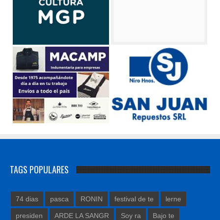
TAGS POPULARES
74 dias
pasca
RONIN
festival de te
lerne
presiden
ARDE LA SANGR
Soy ra
Bajo te