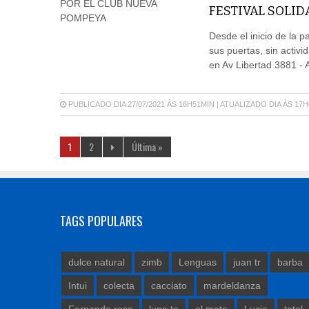
FESTIVAL SOLID
Desde el inicio de la
sus puertas, sin activ
en Av Libertad 3881 - 
PUBLICADO DIA 27/07/2021 ÀS 16H51MIN | ATUALIZADO DIA ÀS 17
1
2
Última »
TAGS POPULARES
dulce natural
zimb
Lenguas
juan tr
barba
Intui
colecta
cacciato
mardeldanza