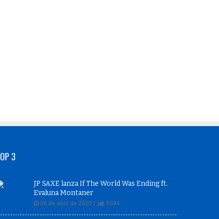
OP 3
JP SAXE lanza If The World Was Ending ft.
Evaluna Montaner
08 de abril de 2020 |
5594