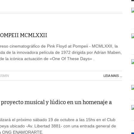
POMPEII MCMLXXII
greso cinematográfico de Pink Floyd at Pompeii - MCMLXXII, la
ada de la innovadora película de 1972 dirigida por Adrian Maben,
 de la icónica actuación de «One Of These Days» .
H55MIN
LEIA MAIS ...
n proyecto musical y lúdico en un homenaje a
lizará el próximo sábado 19 de octubre a las 15hs en el Club
peya ubicado -Av. Libertad 3881- con una entrada general de
e la ONG ENAMORARTE.