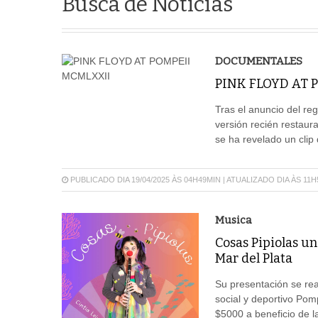
Busca de Notícias
DOCUMENTALES
PINK FLOYD AT 
Tras el anuncio del re
versión recién restaur
se ha revelado un clip
PUBLICADO DIA 19/04/2025 ÀS 04H49MIN | ATUALIZADO DIA ÀS 11
Musica
Cosas Pipiolas u
Mar del Plata
Su presentación se rea
social y deportivo Pom
$5000 a beneficio d