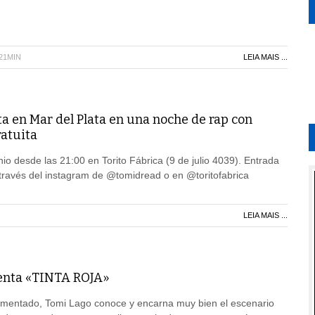
H21MIN
LEIA MAIS ...
a en Mar del Plata en una noche de rap con
ratuita
nio desde las 21:00 en Torito Fábrica (9 de julio 4039). Entrada
 través del instagram de @tomidread o en @toritofabrica
LEIA MAIS ...
enta «TINTA ROJA»
rimentado, Tomi Lago conoce y encarna muy bien el escenario