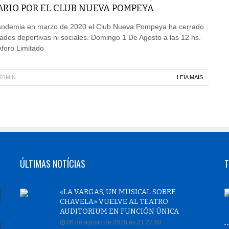
ARIO POR EL CLUB NUEVA POMPEYA
 pandemia en marzo de 2020 el Club Nueva Pompeya ha cerrado
idades deportivas ni sociales. Domingo 1 De Agosto a las 12 hs.
Aforo Limitado
H01MIN
LEIA MAIS ...
ÚLTIMAS NOTÍCIAS
T
«LA VARGAS, UN MUSICAL SOBRE
CHAVELA» VUELVE AL TEATRO
AUDITORIUM EN FUNCIÓN ÚNICA
06 de agosto de 2026 às 21:27:58