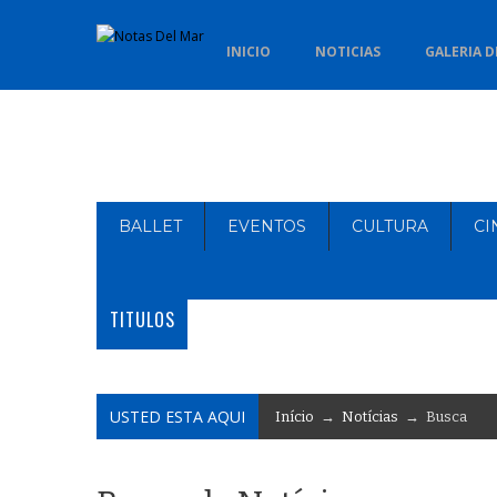
INICIO
NOTICIAS
GALERIA D
BALLET
EVENTOS
CULTURA
CI
TITULOS
USTED ESTA AQUI
Início
→
Notícias
→ Busca