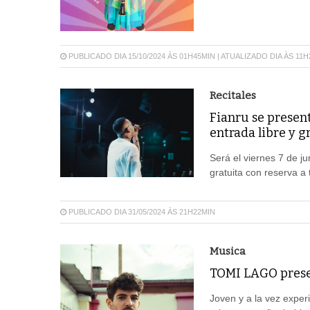
PUBLICADO DIA 15/10/2024 ÀS 01H45MIN | ATUALIZADO DIA ÀS 11
Recitales
Fianru se present
entrada libre y g
Será el viernes 7 de ju
gratuita con reserva a
PUBLICADO DIA 31/05/2024 ÀS 21H22MIN
Musica
TOMI LAGO pres
Joven y a la vez expe