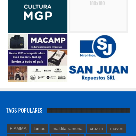
TAGS POPULARES
FIAMMA
lamas
maldita ramona
cruz m
maveri