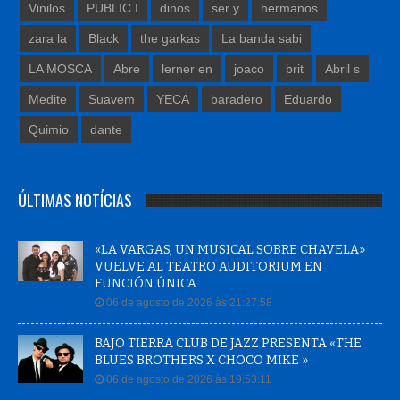
Vinilos
PUBLIC I
dinos
ser y
hermanos
zara la
Black
the garkas
La banda sabi
LA MOSCA
Abre
lerner en
joaco
brit
Abril s
Medite
Suavem
YECA
baradero
Eduardo
Quimio
dante
ÚLTIMAS NOTÍCIAS
«LA VARGAS, UN MUSICAL SOBRE CHAVELA»
VUELVE AL TEATRO AUDITORIUM EN
FUNCIÓN ÚNICA
06 de agosto de 2026 às 21:27:58
BAJO TIERRA CLUB DE JAZZ PRESENTA «THE
BLUES BROTHERS X CHOCO MIKE »
06 de agosto de 2026 às 19:53:11