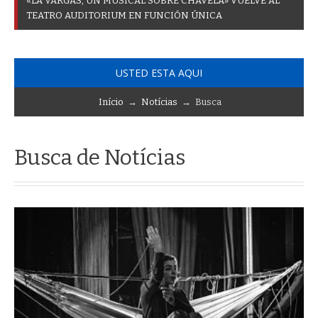
«
L
A
V
A
R
G
A
S
,
U
N
M
U
S
I
C
A
L
S
O
B
R
E
C
H
A
V
E
L
A
»
V
U
E
L
V
E
A
L
T
E
A
T
R
O
A
U
D
I
T
O
R
I
U
M
E
N
F
U
N
C
I
Ó
N
Ú
N
I
C
A
USTED ESTA AQUI
Início
→
Notícias
→ Busca
Busca de Notícias