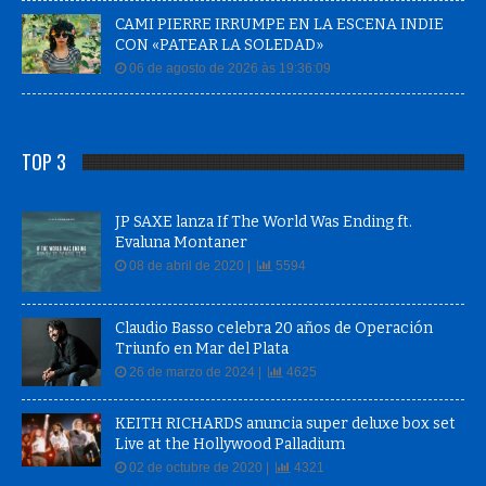
CAMI PIERRE IRRUMPE EN LA ESCENA INDIE
CON «PATEAR LA SOLEDAD»
06 de agosto de 2026 às 19:36:09
TOP 3
JP SAXE lanza If The World Was Ending ft.
Evaluna Montaner
08 de abril de 2020 |
5594
Claudio Basso celebra 20 años de Operación
Triunfo en Mar del Plata
26 de marzo de 2024 |
4625
KEITH RICHARDS anuncia super deluxe box set
Live at the Hollywood Palladium
02 de octubre de 2020 |
4321