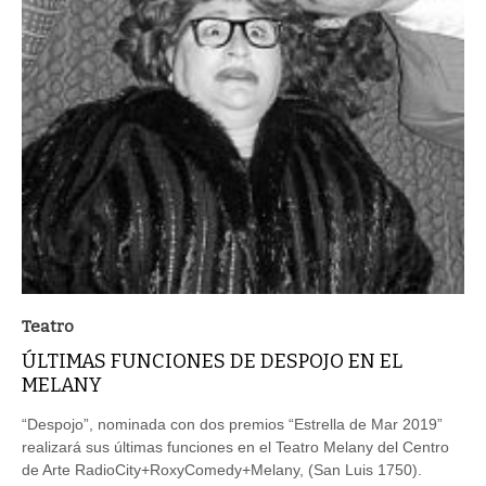
Teatro
ÚLTIMAS FUNCIONES DE DESPOJO EN EL
MELANY
“Despojo”, nominada con dos premios “Estrella de Mar 2019”
realizará sus últimas funciones en el Teatro Melany del Centro
de Arte RadioCity+RoxyComedy+Melany, (San Luis 1750).