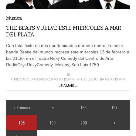
Musica
THE BEATS VUELVE ESTE MIÉRCOLES A MAR
DEL PLATA
Con total éxito en dos oportunidades durante enero, la mejor
banda Beatle del mundo regresa este miércoles 13 de febrero a
las 21,30: en el Teatro Roxy Comedy del Centro de Arte
RadioCity+RoxyComedy+Melany, San Luis 1750
PUBLICADO DIA 13/02/2019 ÀS 00H28MIN | ATUALIZADO DIA ÀS 00H30MIN
LEIA MAIS ...
« Primeira
196
197
198
199
200