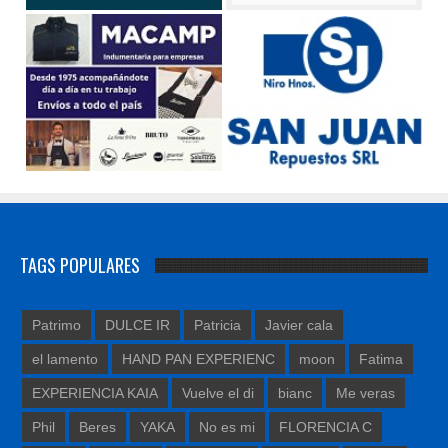
TAGS POPULARES
Patrimo
DULCE IR
Patricia
Javier cala
el lamento
HAND PAN EXPERIENC
moon
Fatima
EXPERIENCIA KAIA
Vuelve el di
bianc
Me veras
Phil
Beres
YAKA
No es mi
FLORENCIA C