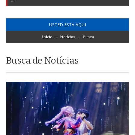
F
U
R
O
R
P
O
R
L
A
I
N
A
U
G
U
R
A
C
I
Ó
N
D
E
_
USTED ESTA AQUI
Início
→
Notícias
→ Busca
Busca de Notícias