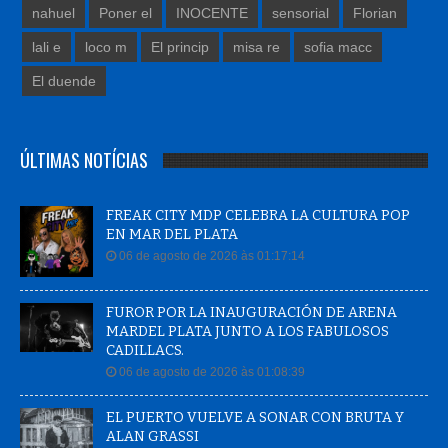
nahuel
Poner el
INOCENTE
sensorial
Florian
lali e
loco m
El princip
misa re
sofia macc
El duende
ÚLTIMAS NOTÍCIAS
FREAK CITY MDP CELEBRA LA CULTURA POP
EN MAR DEL PLATA
06 de agosto de 2026 às 01:17:14
FUROR POR LA INAUGURACIÓN DE ARENA
MARDEL PLATA JUNTO A LOS FABULOSOS
CADILLACS.
06 de agosto de 2026 às 01:08:39
EL PUERTO VUELVE A SONAR CON BRUTA Y
ALAN GRASSI