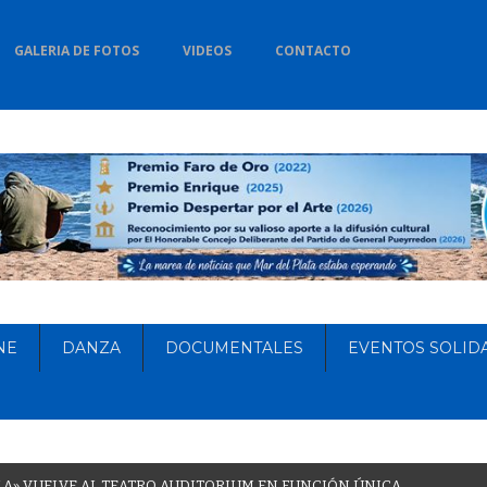
GALERIA DE FOTOS
VIDEOS
CONTACTO
NE
DANZA
DOCUMENTALES
EVENTOS SOLID
L
A
»
V
U
E
L
V
E
A
L
T
E
A
T
R
O
A
U
D
I
T
O
R
I
U
M
E
N
F
U
N
C
I
Ó
N
Ú
N
I
C
A