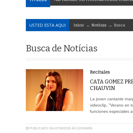
USTED ESTA AQUI
Início
→
Notícias
→ Busca
Busca de Notícias
Recitales
CATA GOMEZ PR
CHAUVIN
La joven cantante mar
videoclip, "Verano en 
funciones especiales a
PUBLICADO DIA 07/08/2026 ÀS 02H54MIN