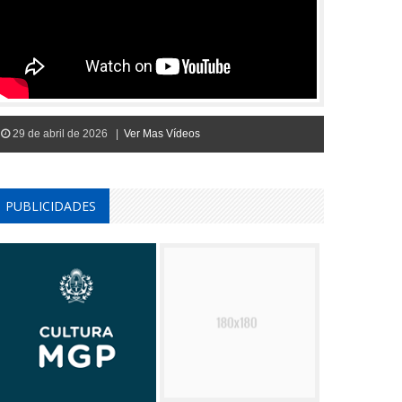
29 de abril de 2026 |
Ver Mas Vídeos
PUBLICIDADES