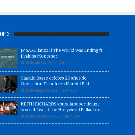
OP 3
JP SAXE lanza If The World Was Ending ft.
Evaluna Montaner
08 de abril de 2020 |
5594
Claudio Basso celebra 20 años de
Operación Triunfo en Mar del Plata
26 de marzo de 2024 |
4625
KEITH RICHARDS anuncia super deluxe
box set Live at the Hollywood Palladium
02 de octubre de 2020 |
4320