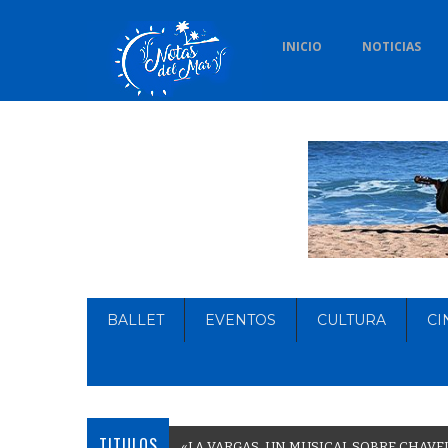
INICIO
NOTICIAS
BALLET
EVENTOS
CULTURA
CI
TITULOS
«
L
A
V
A
R
G
A
S
,
U
N
M
U
S
I
C
A
L
S
O
B
R
E
C
H
A
V
E