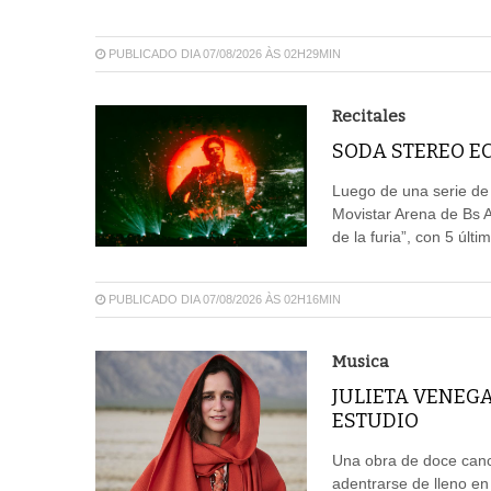
PUBLICADO DIA 07/08/2026 ÀS 02H29MIN
Recitales
SODA STEREO EC
Luego de una serie de
Movistar Arena de Bs 
de la furia”, con 5 últ
PUBLICADO DIA 07/08/2026 ÀS 02H16MIN
Musica
JULIETA VENEG
ESTUDIO
Una obra de doce canci
adentrarse de lleno en