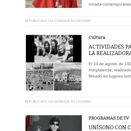
mirada contemporánea,
PUBLICADO DIA 07/08/2026 ÀS 02H04MIN
Cultura
ACTIVIDADES P
LA REALIZADOR
El 10 de agosto de 192
marplatense, realizado
filmado en lugares icón
PUBLICADO DIA 06/08/2026 ÀS 22H15MIN
PROGRAMAS DE TV
UNÍSONO CON CA