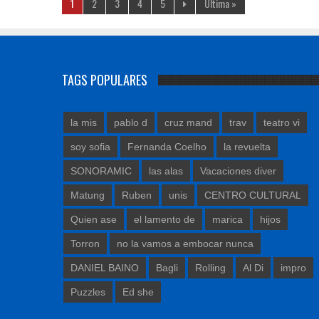
1
2
3
4
5
Última »
TAGS POPULARES
la mis
pablo d
cruz mand
trav
teatro vi
soy sofia
Fernanda Coelho
la revuelta
SONORAMIC
las alas
Vacaciones diver
Matung
Ruben
unis
CENTRO CULTURAL
Quien ase
el lamento de
marica
hijos
Torron
no la vamos a embocar nunca
DANIEL BAINO
Bagli
Rolling
Al Di
impro
Puzzles
Ed she