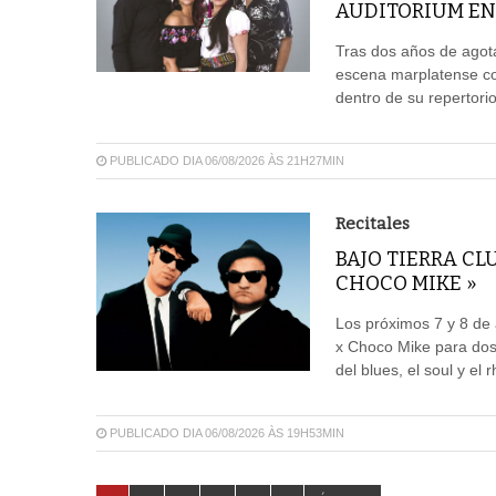
AUDITORIUM EN
Tras dos años de agota
escena marplatense co
dentro de su repertori
PUBLICADO DIA 06/08/2026 ÀS 21H27MIN
Recitales
BAJO TIERRA CL
CHOCO MIKE »
Los próximos 7 y 8 de 
x Choco Mike para dos
del blues, el soul y el 
PUBLICADO DIA 06/08/2026 ÀS 19H53MIN