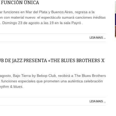
 FUNCIÓN ÚNICA
r funciones en Mar del Plata y Buenos Aires, regresa a la
n con material nuevo: el espectáculo sumará canciones inéditas
o. Domingo 23 de agosto a las 19 en la sala Payró .
LEIA MAIS ...
UB DE JAZZ PRESENTA «THE BLUES BROTHERS X
agosto, Bajo Tierra by Bebop Club, recibirá a The Blues Brothers
 funciones especiales que prometen una auténtica celebración
rhythm & blues.
LEIA MAIS ...