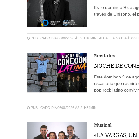
Es te domingo 9 de ago
través de Unísono, el 
PUBLICADO DIA 06/08/2026 ÀS 21H48MIN | ATUALIZADO DIA ÀS 22
Recitales
NOCHE DE CONE
Este domingo 9 de agos
escenario que reunirá 
pop rock latino convivi
PUBLICADO DIA 06/08/2026 ÀS 21H34MIN
Musical
«LA VARGAS, UN