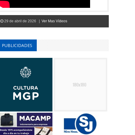
29 de abril de 2026 |
Ver Mas Vídeos
PUBLICIDADES