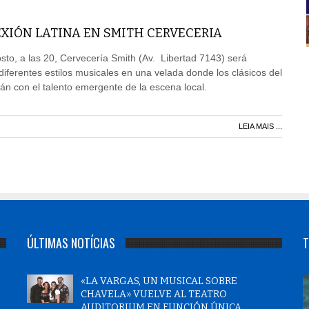
XIÓN LATINA EN SMITH CERVECERIA
to, a las 20, Cervecería Smith (Av. Libertad 7143) será
diferentes estilos musicales en una velada donde los clásicos del
rán con el talento emergente de la escena local.
LEIA MAIS ...
ÚLTIMAS NOTÍCIAS
T
«LA VARGAS, UN MUSICAL SOBRE
CHAVELA» VUELVE AL TEATRO
AUDITORIUM EN FUNCIÓN ÚNICA