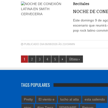
Recitales
NOCHE DE CONE
Este domingo 9 de agos
escenario que reunirá 
pop rock latino convivi
PUBLICADO DIA 06/08/2026 ÀS 21H34MIN
1
2
3
4
5
Última »
TAGS POPULARES
Pretty
El viento e
lucho al atta
esta saliendo
piroc
Alan Trezz
SEMINARE
Retrom