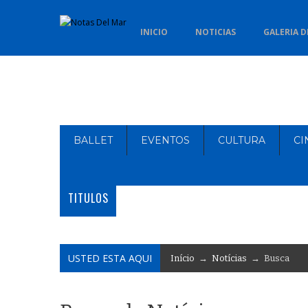
INICIO
NOTICIAS
GALERIA D
BALLET
EVENTOS
CULTURA
CI
TITULOS
USTED ESTA AQUI
Início
→
Notícias
→ Busca