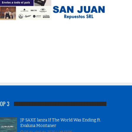
OP 3
JP SAXE lanza If The World Was Ending ft.
Evaluna Montaner