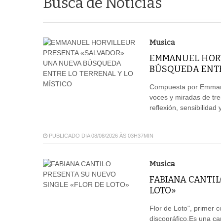
Busca de Notícias
Musica
EMMANUEL HORV
BÚSQUEDA ENTRE
Compuesta por Emmanue
voces y miradas de tre
reflexión, sensibilida
PUBLICADO DIA 08/08/2026 ÀS 03H37MIN
Musica
FABIANA CANTIL
LOTO»
Flor de Loto", primer c
discográfico.Es una c