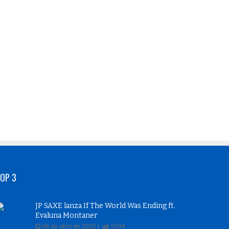
OP 3
JP SAXE lanza If The World Was Ending ft.
Evaluna Montaner
08 de abril de 2020 |
5594