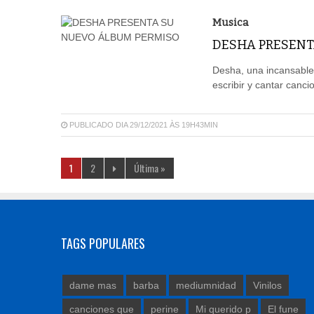
Musica
DESHA PRESENT
Desha, una incansable
escribir y cantar canc
PUBLICADO DIA 29/12/2021 ÀS 19H43MIN
1
2
Última »
TAGS POPULARES
dame mas
barba
mediumnidad
Vinilos
canciones que
perine
Mi querido p
El fune