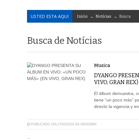
USTED ESTA AQUI
Início
→
Notícias
→ Busca
Busca de Notícias
Musica
DYANGO PRESENT
VIVO, GRAN REX)
El álbum demuestra, co
tiene “un poco más” pa
directo la vigencia y e
PUBLICADO DIA 27/03/2026 ÀS 00H02MIN