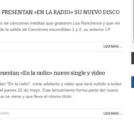
 PRESENTAN «EN LA RADIO» SU NUEVO DISCO
sco de canciones inéditas que grabaron Los Rancheros y que vió
de la salida de Canciones escondidas 1 y 2, su anterior LP.
LEIA MAIS ...
sentan «En la radio» nuevo single y video
n "En la radio", corte adelanto y video que será subido a todas
el jueves 22 de mayo. Este lanzamiento forma parte del nuevo
ue se viene y que lleva el mismo título.
H19MIN
LEIA MAIS ...