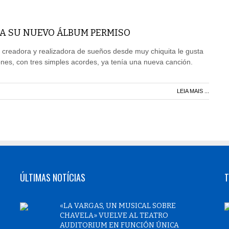
A SU NUEVO ÁLBUM PERMISO
 creadora y realizadora de sueños desde muy chiquita le gusta
iones, con tres simples acordes, ya tenía una nueva canción.
LEIA MAIS ...
ÚLTIMAS NOTÍCIAS
T
«LA VARGAS, UN MUSICAL SOBRE
CHAVELA» VUELVE AL TEATRO
AUDITORIUM EN FUNCIÓN ÚNICA